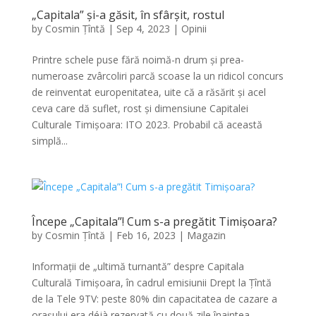
„Capitala” și-a găsit, în sfârșit, rostul
by
Cosmin Țîntă
|
Sep 4, 2023
|
Opinii
Printre schele puse fără noimă-n drum și prea-
numeroase zvârcoliri parcă scoase la un ridicol concurs
de reinventat europenitatea, uite că a răsărit și acel
ceva care dă suflet, rost și dimensiune Capitalei
Culturale Timișoara: ITO 2023. Probabil că această
simplă...
Începe „Capitala”! Cum s-a pregătit Timișoara?
by
Cosmin Țîntă
|
Feb 16, 2023
|
Magazin
Informații de „ultimă turnantă” despre Capitala
Culturală Timișoara, în cadrul emisiunii Drept la Țîntă
de la Tele 9TV: peste 80% din capacitatea de cazare a
orașului era déjà rezervată cu două zile înaintea