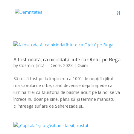
A fost odată, ca niciodată: iute ca Oțelu` pe Bega
by
Cosmin Țîntă
|
Dec 9, 2023
|
Opinii
Să tot fi fost pe la împlinirea a 1001 de nopți în jilțul
maistorului de urbe, când devenise deja limpede ca
lumina zilei că făuritorul de basme aciuit pe la noi se va
întrece nu doar pe sine, până să-și termine mandatul,
ci întreaga suflare de Șeherezade și...