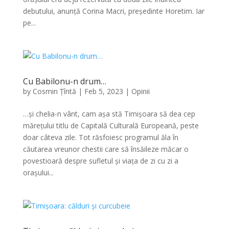
debutului, anunță Corina Macri, președinte Horetim. Iar
pe...
Cu Babilonu-n drum…
by
Cosmin Țîntă
|
Feb 5, 2023
|
Opinii
…și chelia-n vânt, cam așa stă Timișoara să dea cep
mărețului titlu de Capitală Culturală Europeană, peste
doar câteva zile. Tot răsfoiesc programul ăla în
căutarea vreunor chestii care să însăileze măcar o
povestioară despre sufletul și viața de zi cu zi a
orașului...