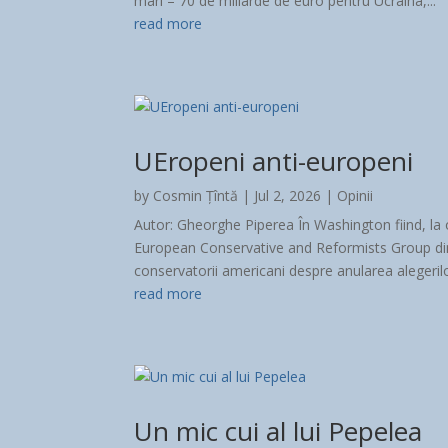
mari – 70 de miliarde de euro pentru Ucraina,...
read more
UEropeni anti-europeni
by
Cosmin Țîntă
|
Jul 2, 2026
|
Opinii
Autor: Gheorghe Piperea În Washington fiind, l
European Conservative and Reformists Group din
conservatorii americani despre anularea alegerilor
read more
Un mic cui al lui Pepelea