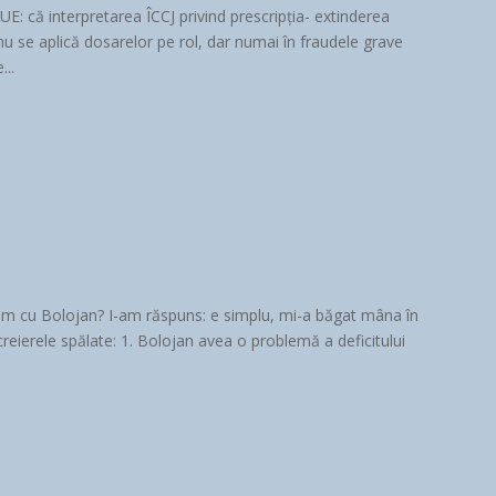
E: că interpretarea ÎCCJ privind prescripția- extinderea
u se aplică dosarelor pe rol, dar numai în fraudele grave
...
 am cu Bolojan? I-am răspuns: e simplu, mi-a băgat mâna în
creierele spălate: 1. Bolojan avea o problemă a deficitului