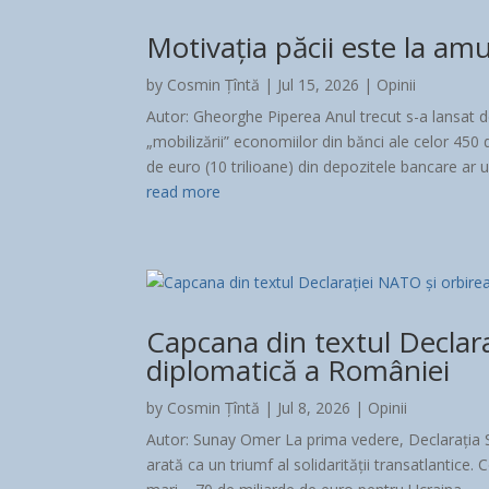
Motivația păcii este la a
by
Cosmin Țîntă
|
Jul 15, 2026
|
Opinii
Autor: Gheorghe Piperea Anul trecut s-a lansat 
„mobilizării” economiilor din bănci ale celor 450 
de euro (10 trilioane) din depozitele bancare ar u
read more
Capcana din textul Declara
diplomatică a României
by
Cosmin Țîntă
|
Jul 8, 2026
|
Opinii
Autor: Sunay Omer ​La prima vedere, Declarația S
arată ca un triumf al solidarității transatlantice.