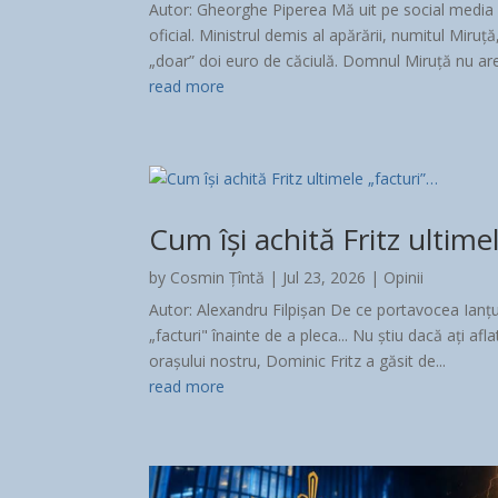
Autor: Gheorghe Piperea Mă uit pe social media
oficial. Ministrul demis al apărării, numitul Miru
„doar” doi euro de căciulă. Domnul Miruță nu are
read more
Cum își achită Fritz ultime
by
Cosmin Țîntă
|
Jul 23, 2026
|
Opinii
Autor: Alexandru Filpișan De ce portavocea Ianțu 
„facturi" înainte de a pleca... Nu știu dacă ați af
orașului nostru, Dominic Fritz a găsit de...
read more