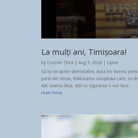
La mulți ani, Timișoara!
by
Cosmin Țîntă
|
Aug 3, 2026
|
Opinii
Să își recapete demnitatea. Asta îmi doresc pent
petei din obraz, înlăturarea coruptului care, cu dis
dat seama deja, alții cu siguranță o vor face...
read more