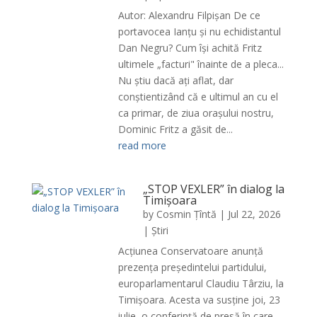
Autor: Alexandru Filpișan De ce
portavocea Ianțu și nu echidistantul
Dan Negru? Cum își achită Fritz
ultimele „facturi" înainte de a pleca...
Nu știu dacă ați aflat, dar
conștientizând că e ultimul an cu el
ca primar, de ziua orașului nostru,
Dominic Fritz a găsit de...
read more
„STOP VEXLER” în dialog la
Timișoara
by
Cosmin Țîntă
|
Jul 22, 2026
|
Știri
Acțiunea Conservatoare anunță
prezența președintelui partidului,
europarlamentarul Claudiu Târziu, la
Timișoara. Acesta va susține joi, 23
iulie, o conferință de presă în care