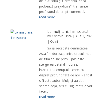
de la Austria și Germania, dacă
probează prejudiciile”, transmite
profesorul de drept comercial...
read more
La mulți ani, Timișoara!
by
Cosmin Țîntă
|
Aug 3, 2026
|
Opinii
Să își recapete demnitatea.
Asta îmi doresc pentru orașul meu,
de ziua sa. Iar primul pas este
ștergerea petei din obraz,
înlăturarea coruptului care, cu
dispreț profund față de noi, i-a fost
și îi este autor. Mulți și-au dat
seama deja, alții cu siguranță o vor
face...
read more