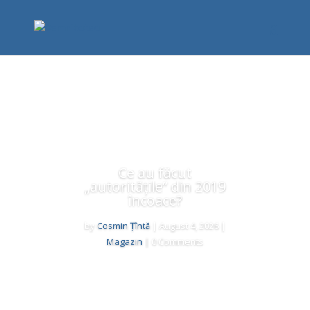
Ce au făcut
„autoritățile” din 2019
încoace?
by
Cosmin Țîntă
|
August 4, 2026
|
Magazin
| 0 Comments
Read More