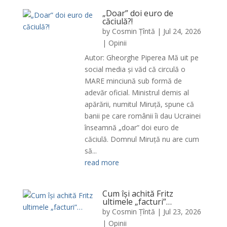
„Doar” doi euro de
căciulă?!
by
Cosmin Țîntă
|
Jul 24, 2026
|
Opinii
Autor: Gheorghe Piperea Mă uit pe
social media și văd că circulă o
MARE minciună sub formă de
adevăr oficial. Ministrul demis al
apărării, numitul Miruță, spune că
banii pe care românii îi dau Ucrainei
înseamnă „doar” doi euro de
căciulă. Domnul Miruță nu are cum
să...
read more
Cum își achită Fritz
ultimele „facturi”…
by
Cosmin Țîntă
|
Jul 23, 2026
|
Opinii