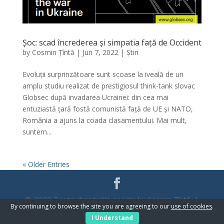
Șoc: scad încrederea și simpatia față de Occident
by
Cosmin Țîntă
|
Jun 7, 2022
|
Știri
Evoluții surprinzătoare sunt scoase la iveală de un
amplu studiu realizat de prestigiosul think-tank slovac
Globsec după invadarea Ucrainei: din cea mai
entuziastă țară fostă comunistă față de UE și NATO,
România a ajuns la coada clasamentului. Mai mult,
suntem...
« Older Entries
© 2023 Toate drepturile aparțin lui Cosmin Țîntă |
By continuing to browse the site you are agreeing to our
use of cookies
.
WebDesign
Promo Zone
I Understand