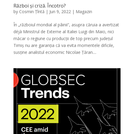
Război și criză. Încotro?
by
Cosmin Țîntă
|
Jun 9, 2022
|
Magazin
În „războiul mondial al pâinii”, asupra căruia a avertizat
déjà Ministrul de Externe al Italiei Luigi din Maio, nici
măcar o regiune cu producții de top precum județul
Timiș nu are garanția că va evita momentele dificile,
susține analistul economic Nicolae Țăran....