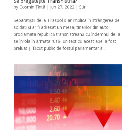
Se pregătește Transnistria?
by
Cosmin Țîntă
|
Jun 27, 2022
|
Știri
Separatiștii de la Tiraspol s-ar implica în strângerea de
soldați și ar fi adresat un mesaj tinerilor din auto-
proclamata republică transnistreană cu îndemnul de a
se înrola în armata rusă- un text cu acest apel a fost
preluat și făcut public de fostul parlamentar al...