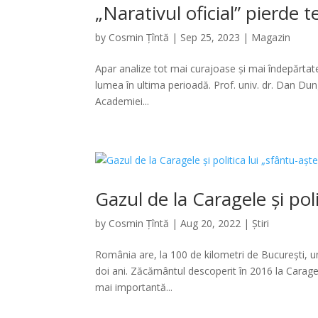
„Narativul oficial” pierde te
by
Cosmin Țîntă
|
Sep 25, 2023
|
Magazin
Apar analize tot mai curajoase și mai îndepărtate
lumea în ultima perioadă. Prof. univ. dr. Dan Dungac
Academiei...
Gazul de la Caragele și pol
by
Cosmin Țîntă
|
Aug 20, 2022
|
Știri
România are, la 100 de kilometri de București, u
doi ani. Zăcământul descoperit în 2016 la Caragel
mai importantă...