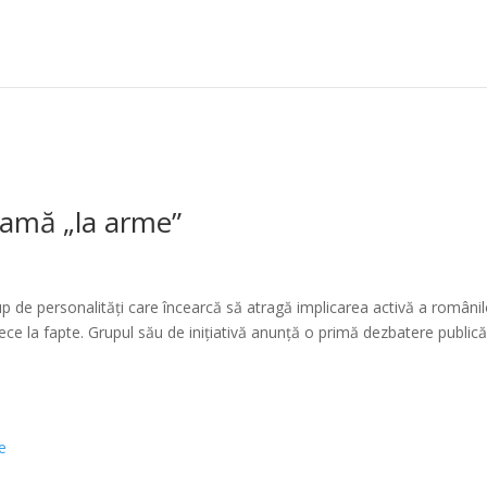
eamă „la arme”
p de personalități care încearcă să atragă implicarea activă a românil
ece la fapte. Grupul său de inițiativă anunță o primă dezbatere public