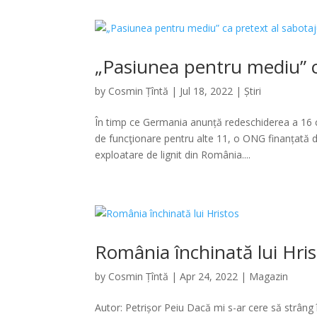
„Pasiunea pentru mediu” c
by
Cosmin Țîntă
|
Jul 18, 2022
|
Știri
În timp ce Germania anunță redeschiderea a 16 cen
de funcţionare pentru alte 11, o ONG finanțată
exploatare de lignit din România....
România închinată lui Hri
by
Cosmin Țîntă
|
Apr 24, 2022
|
Magazin
Autor: Petrișor Peiu Dacă mi s-ar cere să strâng