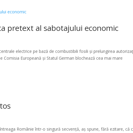
a pretext al sabotajului economic
trale electrice pe bază de combustibili fosili și prelungirea autorizaţ
 de Comisia Europeană și Statul German blochează cea mai mare
stos
 întreaga Românie într-o singură secvență, aș spune, fără ezitare, că 