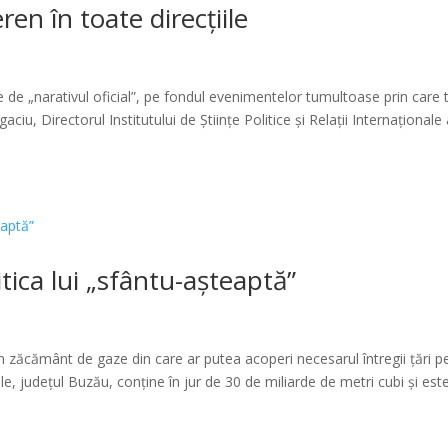
ren în toate direcțiile
 de „narativul oficial”, pe fondul evenimentelor tumultoase prin care 
iu, Directorul Institutului de Științe Politice și Relații Internaționale 
itica lui „sfântu-așteaptă”
n zăcământ de gaze din care ar putea acoperi necesarul întregii țări p
e, județul Buzău, conține în jur de 30 de miliarde de metri cubi și est