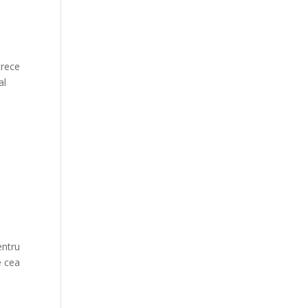
trece
al
entru
e cea