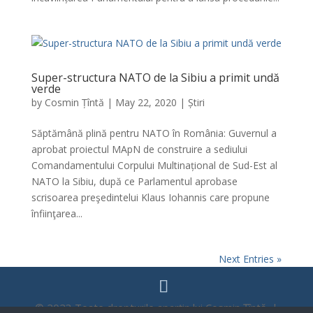
Super-structura NATO de la Sibiu a primit undă
verde
by
Cosmin Țîntă
|
May 22, 2020
|
Știri
Săptămână plină pentru NATO în România: Guvernul a
aprobat proiectul MApN de construire a sediului
Comandamentului Corpului Multinațional de Sud-Est al
NATO la Sibiu, după ce Parlamentul aprobase
scrisoarea preşedintelui Klaus Iohannis care propune
înfiinţarea...
Next Entries »
© 2023 Toate drepturile aparțin lui Cosmin Țîntă |