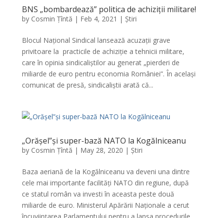
BNS „bombardează” politica de achiziții militare!
by
Cosmin Țîntă
|
Feb 4, 2021
|
Știri
Blocul Național Sindical lansează acuzații grave
privitoare la practicile de achiziție a tehnicii militare,
care în opinia sindicaliștilor au generat „pierderi de
miliarde de euro pentru economia României”. În același
comunicat de presă, sindicaliștii arată că...
„Orășel”și super-bază NATO la Kogălniceanu
by
Cosmin Țîntă
|
May 28, 2020
|
Știri
Baza aeriană de la Kogălniceanu va deveni una dintre
cele mai importante facilități NATO din regiune, după
ce statul român va investi în aceasta peste două
miliarde de euro. Ministerul Apărării Naționale a cerut
încuviințarea Parlamentului pentru a lansa procedurile...