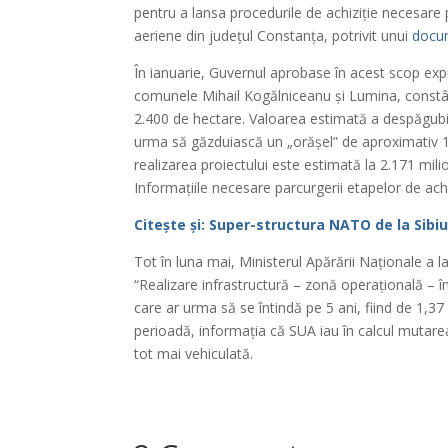
pentru a lansa procedurile de achiziție necesare p
aeriene din județul Constanța, potrivit unui
docum
În ianuarie, Guvernul aprobase în acest scop exp
comunele Mihail Kogălniceanu și Lumina, constând
2.400 de hectare. Valoarea estimată a despăgubiri
urma să găzduiască un „orășel” de aproximativ 10
realizarea proiectului este estimată la 2.171 mili
Informațiile necesare parcurgerii etapelor de achiz
Citește și: Super-structura NATO de la Sibi
Tot în luna mai, Ministerul Apărării Naționale a lan
“Realizare infrastructură – zonă operațională – 
care ar urma să se întindă pe 5 ani, fiind de 1,37
perioadă, informația că SUA iau în calcul mutarea 
tot mai vehiculată.