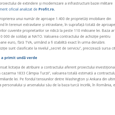
roiectului de extindere și modernizare a infrastructurii bazei militare
ent oficial analizat de
Profit.ro.
roprierea unui număr de aproape 1.400 de proprietăți imobiliare din
 în terenuri extravilane și intravilane, în suprafață totală de aproap
lor cuvenite proprietarilor se ridică la peste 110 milioane lei. Baza ar
 000 de soldați ai NATO. Valoarea contractului de achiziție pentru
oane euro, fără TVA, urmând a fi stabilită exact în urma derulării.
iție sunt clasificate la nivelul „secret de serviciu”, precizează sursa ci
u a primit undă verde
sat licitația de atribuire a contractului aferent proiectului investiționa
în cazarma 1833 Câmpia Turzii”, valoarea totală estimată a contractulu
 miliarde lei. Pe fondul tensiunilor dintre Washington și Ankara din ult
personalului și arsenalului său de la baza turcă Incirlik, în România, 