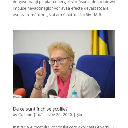
de guvernanți pe piața energiei și măsurile de lockdown
impuse nevaccinaților vor avea efecte devastatoare
asupra românilor. „Noi am fi putut să trăim fără...
De ce sunt închise școlile?
by
Cosmin Țîntă
|
Nov 26, 2020
|
Știri
Instituţia Avocatului Poporului cere explicații Guvernului