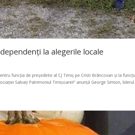
ndependenți la alegerile locale
ntru funcția de președinte al CJ Timiș pe Cristi Brâncovan și la funcți
sociației Salvați Patrimoniul Timișoarei!” anunță George Simion, liderul