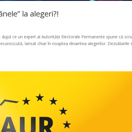
nele” la alegeri?!
c, după ce un expert al Autorității Electorale Permanente spune că scru
necunoscută, lansat chiar în noaptea dinaintea alegerilor. Dezvăluirile 