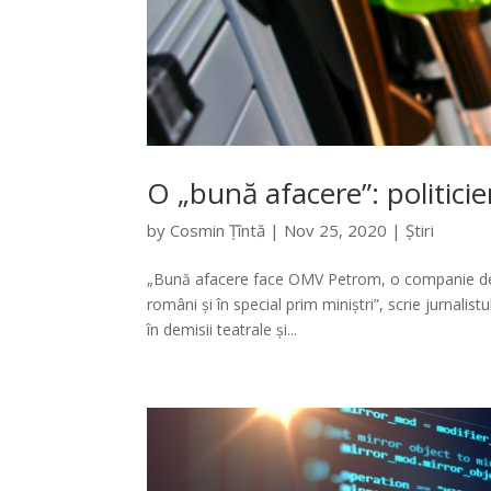
O „bună afacere”: politicie
by
Cosmin Țîntă
|
Nov 25, 2020
|
Știri
„Bună afacere face OMV Petrom, o companie dețin
români și în special prim miniștri”, scrie jurnalist
în demisii teatrale și...