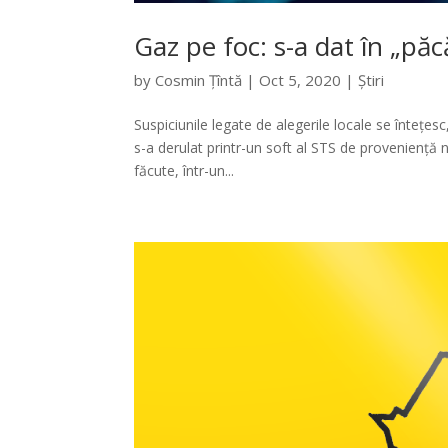
Gaz pe foc: s-a dat în „păcă
by
Cosmin Țîntă
|
Oct 5, 2020
|
Știri
Suspiciunile legate de alegerile locale se întețes
s-a derulat printr-un soft al STS de proveniență 
făcute, într-un...