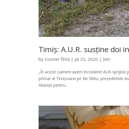
Timiș: A.U.R. susține doi i
by
Cosmin Țîntă
|
Jul 25, 2020
|
Știri
„În acești oameni avem încredere! AUR sprijină pe
primar al Timișoarei pe Ilie Sîrbu, președintele A
Alianței pentru...