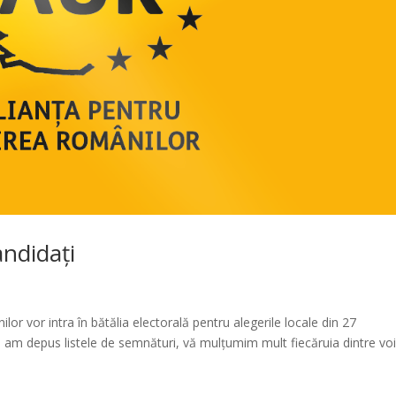
andidați
lor vor intra în bătălia electorală pentru alegerile locale din 27
am depus listele de semnături, vă mulțumim mult fiecăruia dintre voi