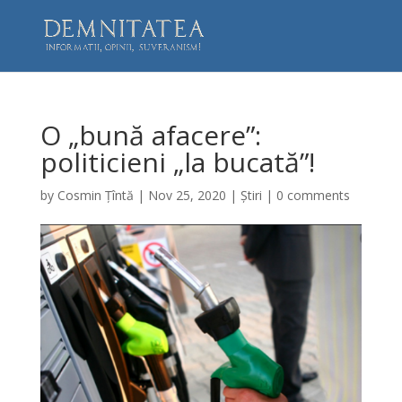
O „bună afacere”:
politicieni „la bucată”!
by
Cosmin Țîntă
|
Nov 25, 2020
|
Știri
|
0 comments