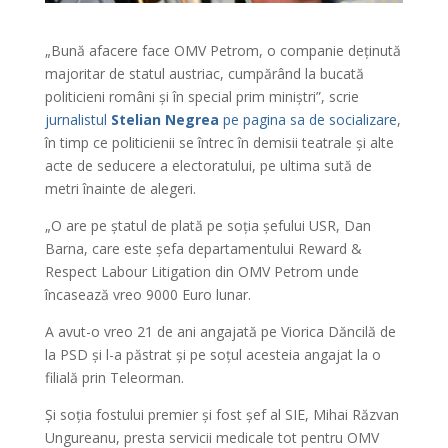
„Bună afacere face OMV Petrom, o companie deținută
majoritar de statul austriac, cumpărând la bucată
politicieni români și în special prim miniștri”, scrie
jurnalistul
Stelian Negrea
pe pagina sa de socializare
,
în timp ce politicienii se întrec în demisii teatrale și alte
acte de seducere a electoratului, pe ultima sută de
metri înainte de alegeri.
„O are pe ștatul de plată pe soția șefului USR, Dan
Barna, care este șefa departamentului Reward &
Respect Labour Litigation din OMV Petrom unde
încasează vreo 9000 Euro lunar.
A avut-o vreo 21 de ani angajată pe Viorica Dăncilă de
la PSD și l-a păstrat și pe soțul acesteia angajat la o
filială prin Teleorman.
Și soția fostului premier și fost șef al SIE, Mihai Răzvan
Ungureanu, presta servicii medicale tot pentru OMV