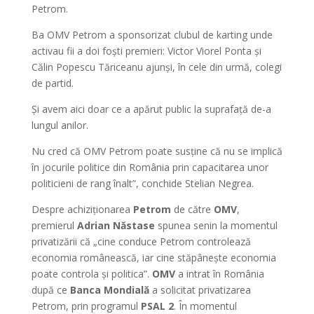
Petrom.
Ba OMV Petrom a sponsorizat clubul de karting unde
activau fii a doi foști premieri: Victor Viorel Ponta și
Călin Popescu Tăriceanu ajunși, în cele din urmă, colegi
de partid.
Și avem aici doar ce a apărut public la suprafață de-a
lungul anilor.
Nu cred că OMV Petrom poate susține că nu se implică
în jocurile politice din România prin capacitarea unor
politicieni de rang înalt”, conchide Stelian Negrea.
Despre achiziționarea
Petrom
de către
OMV
,
premierul
Adrian Năstase
spunea senin la momentul
privatizării că „cine conduce Petrom controlează
economia românească, iar cine stăpânește economia
poate controla și politica”.
OMV
a intrat în România
după ce
Banca Mondială
a solicitat privatizarea
Petrom, prin programul
PSAL 2
. În momentul