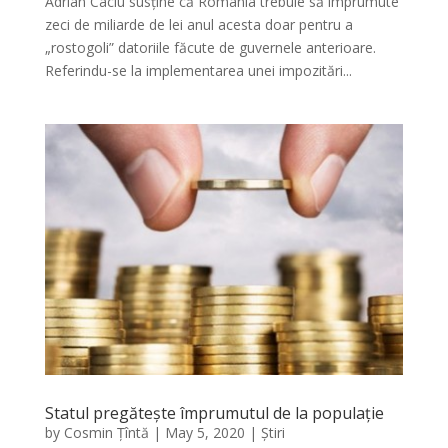
Adrian Câciu susține că România trebuie să împrumute
zeci de miliarde de lei anul acesta doar pentru a
„rostogoli” datoriile făcute de guvernele anterioare.
Referindu-se la implementarea unei impozitări...
Statul pregătește împrumutul de la populație
by
Cosmin Țîntă
|
May 5, 2020
|
Știri