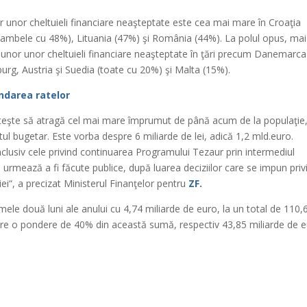
 unor cheltuieli financiare neaşteptate este cea mai mare în Croaţia
 (ambele cu 48%), Lituania (47%) şi România (44%). La polul opus, mai
ţă unor unor cheltuieli financiare neaşteptate în ţări precum Danemarca
rg, Austria şi Suedia (toate cu 20%) şi Malta (15%).
endarea ratelor
ăteşte să atragă cel mai mare împrumut de până acum de la populaţie,
itul bugetar. Este vorba despre 6 miliarde de lei, adică 1,2 mld.euro.
inclusiv cele privind continuarea Programului Tezaur prin intermediul
tale urmează a fi făcute publice, după luarea deciziilor care se impun priv
iei“, a precizat Ministerul Finanţelor pentru
ZF.
ele două luni ale anului cu 4,74 miliarde de euro, la un total de 110,
 are o pondere de 40% din această sumă, respectiv 43,85 miliarde de e