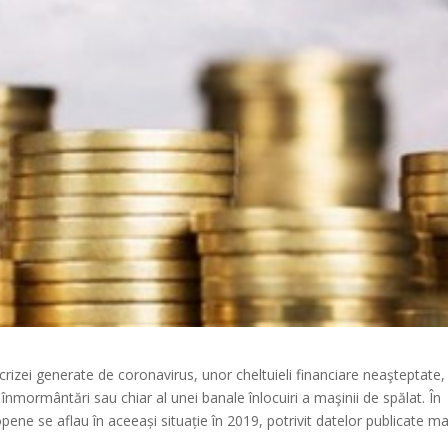
rizei generate de coronavirus, unor cheltuieli financiare neaşteptate,
 înmormântări sau chiar al unei banale înlocuiri a maşinii de spălat. În
opene se aflau în aceeași situație în 2019, potrivit datelor publicate ma