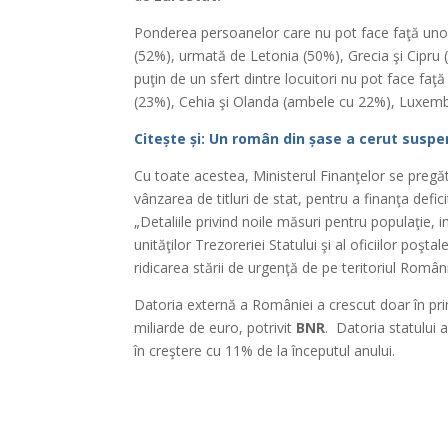
Ponderea persoanelor care nu pot face faţă unor
(52%), urmată de Letonia (50%), Grecia şi Cipru
puţin de un sfert dintre locuitori nu pot face fa
(23%), Cehia şi Olanda (ambele cu 22%), Luxembu
Citește și: Un român din șase a cerut susp
Cu toate acestea, Ministerul Finanţelor se preg
vânzarea de titluri de stat, pentru a finanţa defic
„Detaliile privind noile măsuri pentru populaţie, 
unităţilor Trezoreriei Statului şi al oficiilor poş
ridicarea stării de urgenţă de pe teritoriul Român
Datoria externă a României a crescut doar în prim
miliarde de euro, potrivit
BNR
. Datoria statului
în creştere cu 11% de la începutul anului.