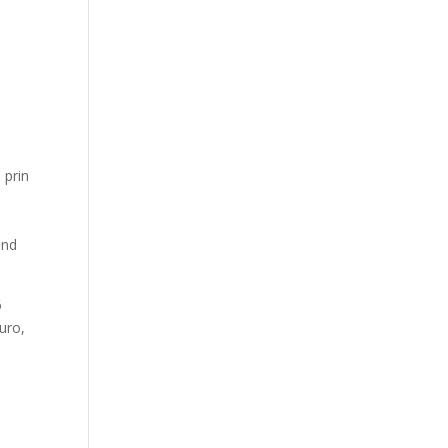
 prin
ind
6
uro,