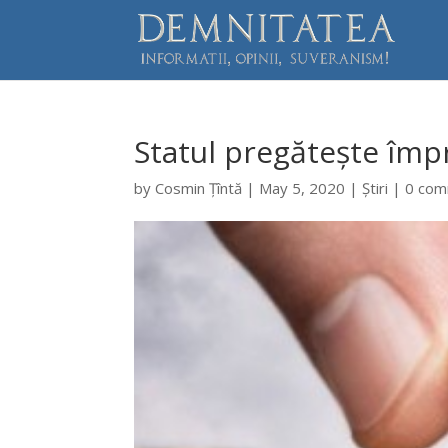
Statul pregătește împ
by
Cosmin Țîntă
|
May 5, 2020
|
Știri
|
0 co