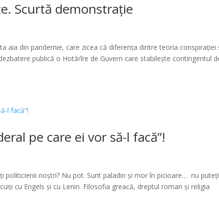
ate. Scurtă demonstrație
a aia din pandemie, care zicea că diferența dintre teoria conspirației 
în dezbatere publică o Hotărîre de Guvern care stabilește contingentul d
ral pe care ei vor să-l facă”!
 politicienii noștri? Nu pot. Sunt paladin și mor în picioare… nu puteț
ocuiți cu Engels și cu Lenin. Filosofia greacă, dreptul roman și religia