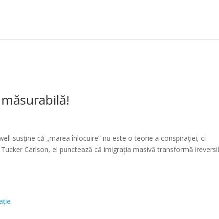
e măsurabilă!
well susține că „marea înlocuire” nu este o teorie a conspirației, ci
ui Tucker Carlson, el punctează că imigrația masivă transformă ireversib