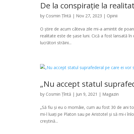
De la conspirație la realit
by
Cosmin Țîntă
|
Nov 27, 2023
|
Opinii
O știre de acum câteva zile mi-a amintit de poant
realitate este de șase luni. Cică a fost lansată 
lucrători străini...
„Nu accept statul suprafede
by
Cosmin Țîntă
|
Jun 9, 2021
|
Magazin
„Să fiu și eu o momâie, cum au fost 30 de ani toți
mi-l luați pe Platon sau pe Aristotel și să mi-i înl
creștină...