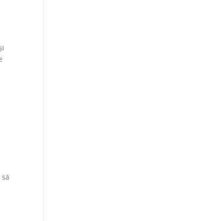
și
e
i să