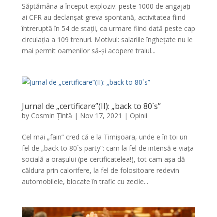
Săptămâna a început exploziv: peste 1000 de angajați
ai CFR au declanșat greva spontană, activitatea fiind
întreruptă în 54 de stații, ca urmare fiind dată peste cap
circulația a 109 trenuri. Motivul: salariile înghețate nu le
mai permit oamenilor să-și acopere traiul...
Jurnal de „certificare”(II): „back to 80`s”
by
Cosmin Țîntă
|
Nov 17, 2021
|
Opinii
Cel mai „fain” cred că e la Timișoara, unde e în toi un
fel de „back to 80`s party”: cam la fel de intensă e viața
socială a orașului (pe certificatelea!), tot cam așa dă
căldura prin calorifere, la fel de folositoare redevin
automobilele, blocate în trafic cu zecile...