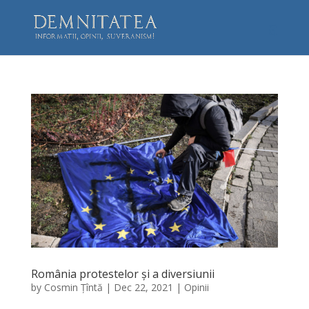
România protestelor și a diversiunii
by
Cosmin Țîntă
|
Dec 22, 2021
|
Opinii