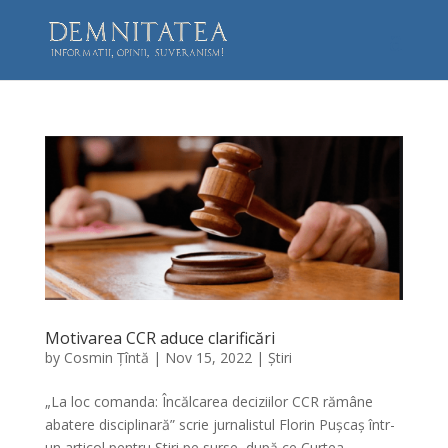
Motivarea CCR aduce clarificări
by
Cosmin Țîntă
|
Nov 15, 2022
|
Știri
„La loc comanda: Încălcarea deciziilor CCR rămâne
abatere disciplinară” scrie jurnalistul Florin Pușcaș într-
un articol pentru Știri pe surse, după ce Curtea