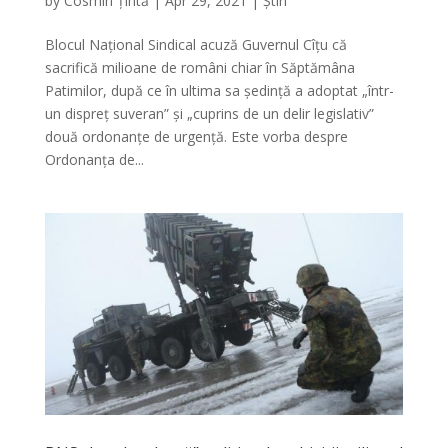
by
Cosmin Țîntă
|
Apr 29, 2021
|
Știri
Blocul Național Sindical acuză Guvernul Cîțu că
sacrifică milioane de români chiar în Săptămâna
Patimilor, după ce în ultima sa ședință a adoptat „într-
un dispreț suveran” și „cuprins de un delir legislativ”
două ordonanțe de urgență. Este vorba despre
Ordonanța de...