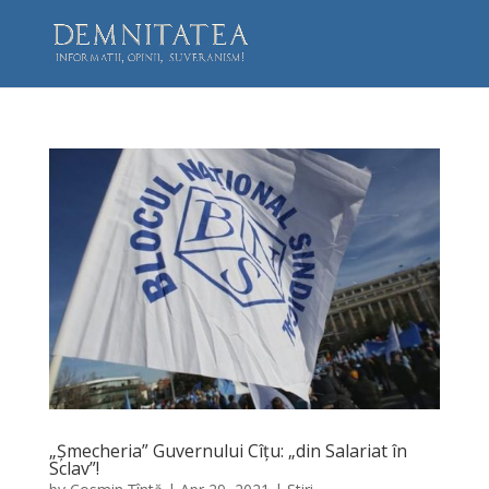
„Șmecheria” Guvernului Cîțu: „din Salariat în
Sclav”!