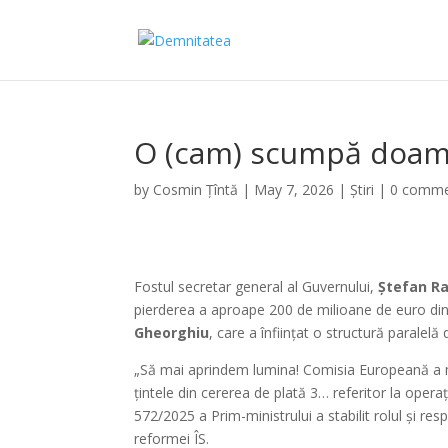
O (cam) scumpă doa
by
Cosmin Țîntă
|
May 7, 2026
|
Știri
|
0 comme
Fostul secretar general al Guvernului,
Ștefan R
pierderea a aproape 200 de milioane de euro di
Gheorghiu
, care a înființat o structură paralel
„Să mai aprindem lumina! Comisia Europeană a mot
țintele din cererea de plată 3… referitor la ope
572/2025 a Prim-ministrului a stabilit rolul și res
reformei ÎS.