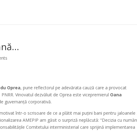
mnă…
nts
adu Oprea
, pune reflectorul pe adevărata cauză care a provocat
n PNRR. Vinovatul dezvăluit de Oprea este vicepremierul
Oana
ă de guvernanță corporativă.
ivat într-o scrisoare de ce a plătit mai puțini bani pentru jaloanele 
raționalizarea AMEPIP am găsit o surpriză neplăcută: “Decizia cu număr
ponsabilitățile Comitetului interministerial care sprijină implementarea