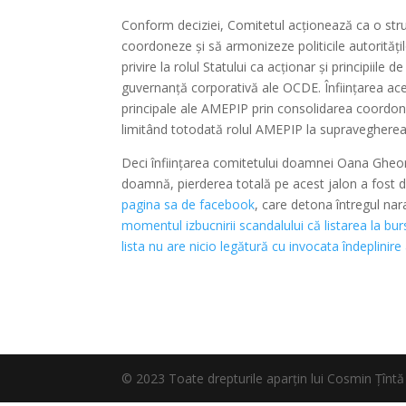
Conform deciziei, Comitetul acționează ca o struc
coordoneze și să armonizeze politicile autorități
privire la rolul Statului ca acționar și principiil
guvernanță corporativă ale OCDE. Înființarea aces
principale ale AMEPIP prin consolidarea coordonării
limitând totodată rolul AMEPIP la supravegherea
Deci înființarea comitetului doamnei Oana Gheo
doamnă, pierderea totală pe acest jalon a fost 
pagina sa de facebook
, care detona întregul na
momentul izbucnirii scandalului că listarea la bur
lista nu are nicio legătură cu invocata îndeplinir
© 2023 Toate drepturile aparțin lui Cosmin Țî