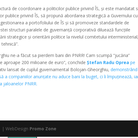
tură de coordonare a politicilor publice privind ÎS, și este mandatat 
lor publice privind ÎS, să propună abordarea strategică a Guvernului cu
e de gestionarea a portofoliului de ÎS și să promoveze standardele de
tei structuri paralele de guvernanță corporativă diluează funcțiile
 strategice și orientării politice la nivelul comitetului interministerial
 tehnică”.
rghiu ne-a făcut sa pierdem bani din PNRR! Cam scumpă “jucăria”
de aproape 200 milioane de euro”, conchide
Ștefan Radu Oprea
pe
rativ lansat de cuplul guvernamental Bolojan-Gheorghiu,
demonstrând 
să a companiilor anunțate nu aduce bani la buget, ci îi împuținează, ia
e a jaloanelor PNRR.
ntă | WebDesign
Promo Zone