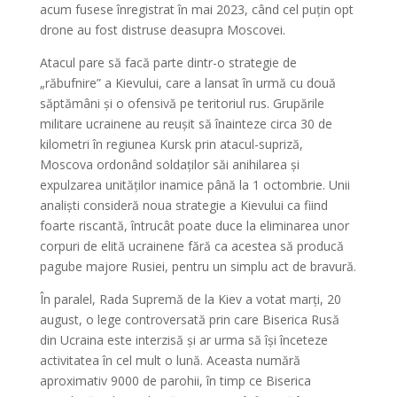
acum fusese înregistrat în mai 2023, când cel puțin opt
drone au fost distruse deasupra Moscovei.
Atacul pare să facă parte dintr-o strategie de
„răbufnire” a Kievului, care a lansat în urmă cu două
săptămâni și o ofensivă pe teritoriul rus. Grupările
militare ucrainene au reușit să înainteze circa 30 de
kilometri în regiunea Kursk prin atacul-supriză,
Moscova ordonând soldaților săi anihilarea și
expulzarea unităților inamice până la 1 octombrie. Unii
analiști consideră noua strategie a Kievului ca fiind
foarte riscantă, întrucât poate duce la eliminarea unor
corpuri de elită ucrainene fără ca acestea să producă
pagube majore Rusiei, pentru un simplu act de bravură.
În paralel, Rada Supremă de la Kiev a votat marți, 20
august, o lege controversată prin care Biserica Rusă
din Ucraina este interzisă și ar urma să își înceteze
activitatea în cel mult o lună. Aceasta numără
aproximativ 9000 de parohii, în timp ce Biserica