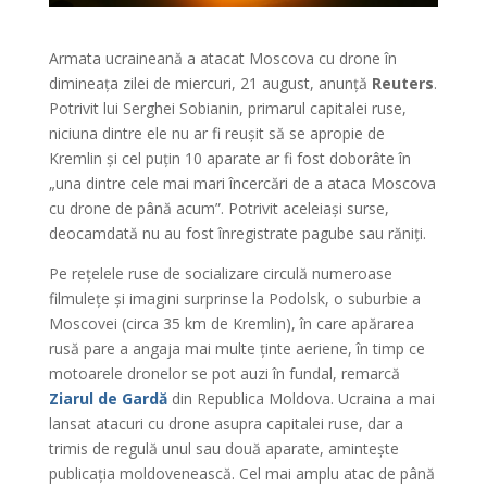
Armata ucraineană a atacat Moscova cu drone în
dimineața zilei de miercuri, 21 august, anunță
Reuters
.
Potrivit lui Serghei Sobianin, primarul capitalei ruse,
niciuna dintre ele nu ar fi reușit să se apropie de
Kremlin și cel puțin 10 aparate ar fi fost doborâte în
„una dintre cele mai mari încercări de a ataca Moscova
cu drone de până acum”. Potrivit aceleiași surse,
deocamdată nu au fost înregistrate pagube sau răniți.
Pe rețelele ruse de socializare circulă numeroase
filmulețe și imagini surprinse la Podolsk, o suburbie a
Moscovei (circa 35 km de Kremlin), în care apărarea
rusă pare a angaja mai multe ținte aeriene, în timp ce
motoarele dronelor se pot auzi în fundal, remarcă
Ziarul de Gardă
din Republica Moldova. Ucraina a mai
lansat atacuri cu drone asupra capitalei ruse, dar a
trimis de regulă unul sau două aparate, amintește
publicația moldovenească. Cel mai amplu atac de până