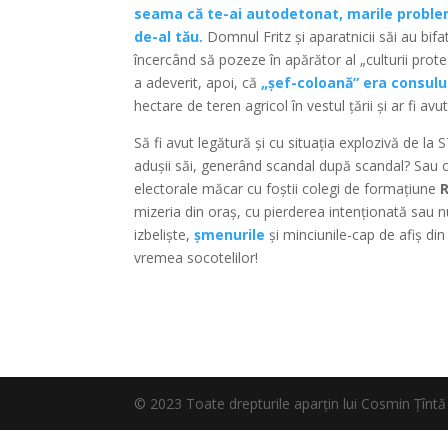
seama că te-ai autodetonat, marile problem
de-al tău.
Domnul Fritz și aparatnicii săi au bi
încercând să pozeze în apărător al „culturii protes
a adeverit, apoi, că
„șef-coloană” era consulu
hectare de teren agricol în vestul țării și ar fi avut
Să fi avut legătură și cu situația explozivă de la
adușii săi, generând scandal după scandal? Sau c
electorale măcar cu foștii colegi de formațiune
R
mizeria din oraș, cu pierderea intenționată sau nu
izbeliște,
șmenurile
și minciunile-cap de afiș di
vremea socotelilor!
© 2023 Toate drepturile aparțin lui Cosmin Țî