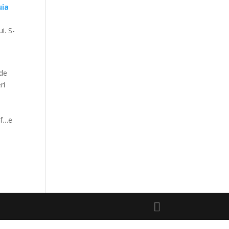
uia
i. S-
 de
ri
sf…e