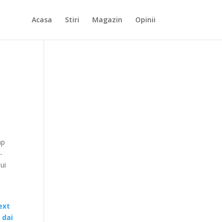
Acasa
Stiri
Magazin
Opinii
mp
-
ui
ext
 dai