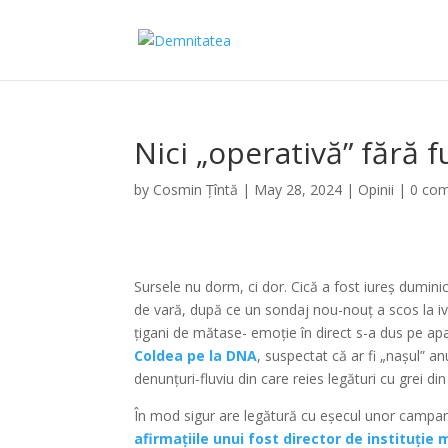
Nici „operativă” fără f
by
Cosmin Țîntă
|
May 28, 2024
|
Opinii
|
0 co
Sursele nu dorm, ci dor. Cică a fost iureș duminic
de vară, după ce un sondaj nou-nouț a scos la i
țigani de mătase- emoție în direct s-a dus pe apa
Coldea pe la DNA
, suspectat că ar fi „nașul” an
denunțuri-fluviu din care reies legături cu grei d
În mod sigur are legătură cu eșecul unor campani
afirmațiile unui fost director de instituție 