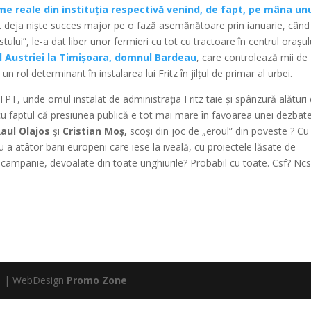
e reale din instituția respectivă venind, de fapt, pe mâna un
fat deja niște succes major pe o fază asemănătoare prin ianuarie, când
tului”, le-a dat liber unor fermieri cu tot cu tractoare în centrul orașulu
l Austriei la Timișoara, domnul Bardeau
, care controlează mii de
 un rol determinant în instalarea lui Fritz în jilțul de primar al urbei.
 STPT, unde omul instalat de administrația Fritz taie și spânzură alături
u faptul că presiunea publică e tot mai mare în favoarea unei dezbate
aul Olajos
și
Cristian Moș,
scoși din joc de „eroul” din poveste ? Cu
 a atâtor bani europeni care iese la iveală, cu proiectele lăsate de
n campanie, devoalate din toate unghiurile? Probabil cu toate. Csf? Nc
ntă | WebDesign
Promo Zone