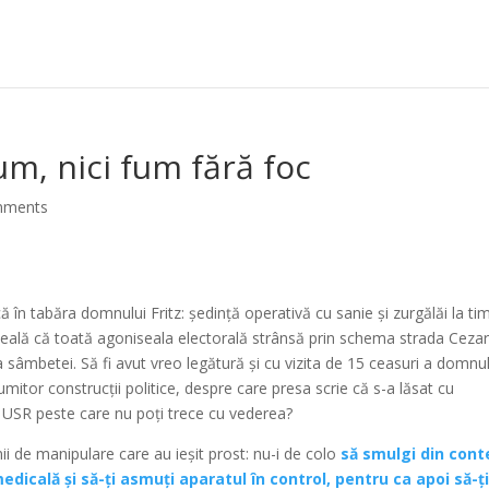
um, nici fum fără foc
mments
ă în tabăra domnului Fritz: ședință operativă cu sanie și zurgălăi la ti
veală că toată agoniseala electorală strânsă prin schema strada Cezar
 sâmbetei. Să fi avut vreo legătură și cu vizita de 15 ceasuri a domnul
umitor construcții politice, despre care presa scrie că s-a lăsat cu
in USR peste care nu poți trece cu vederea?
i de manipulare care au ieșit prost: nu-i de colo
să smulgi din cont
medicală și să-ți asmuți aparatul în control, pentru ca apoi să-ți