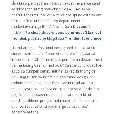
„În ultima perioadă am făcut un experiment încercând
să înlocuiesc întreg marketingul cu AI. N-o să vă
descriu tot fluxul, dar ceea ce vă pot spune este că am
reușit să înlocuiesc un întreg departament de
marketing cu algoritmi AI”, scrie
Dan Diaconu
în
articolul
Pe șleau despre ceea ce urmează la nivel
mondial
, publicat pe blogul său
Trenduri Economice
.
„Rezultatul nu a fost unul excepțional, ci – ca să fiu
sincer – spre mediu. Poate vi se pare slăbuț, dar vă
întreb sincer: câte firme își pot permite un departament
de marketing chiar și mediocru? Ca startup, probabil te
apuci să cumperi servicii ieftine, să faci branding de
unul singur, sau să încerci un self-made design. Nu
trebuie să spun că, în 99% din cazuri rezultatul este
unul dezastruos, iar lipsa de coerență se vede de la o
poștă. În cazul experimentului pe care l-am făcut,
aceste probleme pur și simplu nu există. Rezultatul e
unul corespunzător și poți merge cu capul sus”,
constată autorul.