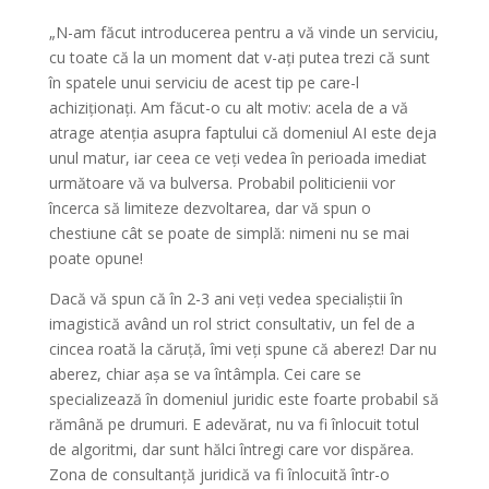
„N-am făcut introducerea pentru a vă vinde un serviciu,
cu toate că la un moment dat v-ați putea trezi că sunt
în spatele unui serviciu de acest tip pe care-l
achiziționați. Am făcut-o cu alt motiv: acela de a vă
atrage atenția asupra faptului că domeniul AI este deja
unul matur, iar ceea ce veți vedea în perioada imediat
următoare vă va bulversa. Probabil politicienii vor
încerca să limiteze dezvoltarea, dar vă spun o
chestiune cât se poate de simplă: nimeni nu se mai
poate opune!
Dacă vă spun că în 2-3 ani veți vedea specialiștii în
imagistică având un rol strict consultativ, un fel de a
cincea roată la căruță, îmi veți spune că aberez! Dar nu
aberez, chiar așa se va întâmpla. Cei care se
specializează în domeniul juridic este foarte probabil să
rămână pe drumuri. E adevărat, nu va fi înlocuit totul
de algoritmi, dar sunt hălci întregi care vor dispărea.
Zona de consultanță juridică va fi înlocuită într-o