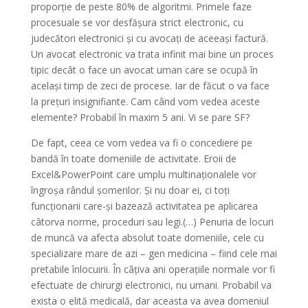
proporție de peste 80% de algoritmi. Primele faze
procesuale se vor desfășura strict electronic, cu
judecători electronici și cu avocați de aceeași factură.
Un avocat electronic va trata infinit mai bine un proces
tipic decât o face un avocat uman care se ocupă în
același timp de zeci de procese. Iar de făcut o va face
la prețuri insignifiante. Cam când vom vedea aceste
elemente? Probabil în maxim 5 ani. Vi se pare SF?
De fapt, ceea ce vom vedea va fi o concediere pe
bandă în toate domeniile de activitate. Eroii de
Excel&PowerPoint care umplu multinaționalele vor
îngroșa rândul șomerilor. Și nu doar ei, ci toți
funcționarii care-și bazează activitatea pe aplicarea
câtorva norme, proceduri sau legi.(…) Penuria de locuri
de muncă va afecta absolut toate domeniile, cele cu
specializare mare de azi – gen medicina – fiind cele mai
pretabile înlocuirii. În câțiva ani operațiile normale vor fi
efectuate de chirurgi electronici, nu umani. Probabil va
exista o elită medicală, dar aceasta va avea domeniul