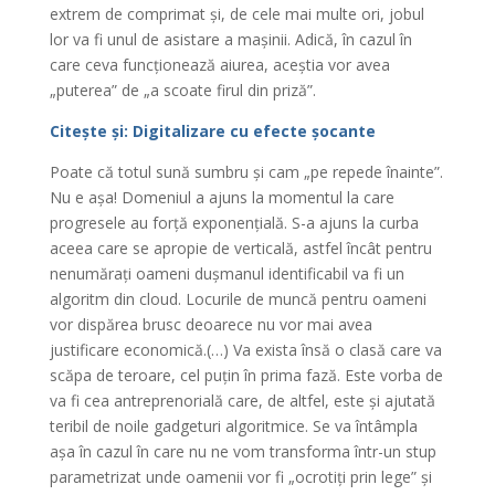
extrem de comprimat și, de cele mai multe ori, jobul
lor va fi unul de asistare a mașinii. Adică, în cazul în
care ceva funcționează aiurea, aceștia vor avea
„puterea” de „a scoate firul din priză”.
Citește și: Digitalizare cu efecte șocante
Poate că totul sună sumbru și cam „pe repede înainte”.
Nu e așa! Domeniul a ajuns la momentul la care
progresele au forță exponențială. S-a ajuns la curba
aceea care se apropie de verticală, astfel încât pentru
nenumărați oameni dușmanul identificabil va fi un
algoritm din cloud. Locurile de muncă pentru oameni
vor dispărea brusc deoarece nu vor mai avea
justificare economică.(…) Va exista însă o clasă care va
scăpa de teroare, cel puțin în prima fază. Este vorba de
va fi cea antreprenorială care, de altfel, este și ajutată
teribil de noile gadgeturi algoritmice. Se va întâmpla
așa în cazul în care nu ne vom transforma într-un stup
parametrizat unde oamenii vor fi „ocrotiți prin lege” și