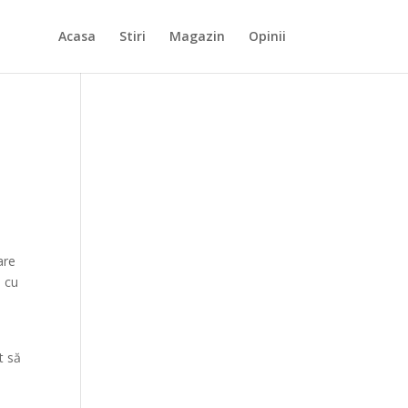
Acasa
Stiri
Magazin
Opinii
are
l cu
t să