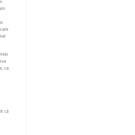
i.
cum
us
 care
ivit
emiei
neva
i, ca
it că