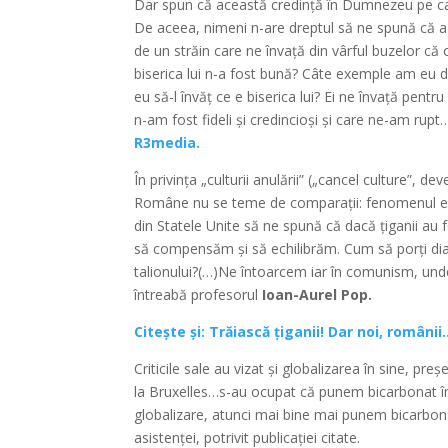
Dar spun că această credință în Dumnezeu pe car
De aceea, nimeni n-are dreptul să ne spună că a
de un străin care ne învață din vârful buzelor că
biserica lui n-a fost bună? Câte exemple am eu d
eu să-l învăț ce e biserica lui? Ei ne învață pentr
n-am fost fideli și credincioși și care ne-am rup
R3media.
În privința „culturii anulării” („cancel culture”,
Române nu se teme de comparații: fenomenul echi
din Statele Unite să ne spună că dacă țiganii au 
să compensăm și să echilibrăm. Cum să porți dia
talionului?(…)Ne întoarcem iar în comunism, unde 
întreabă profesorul
Ioan-Aurel Pop.
Citește și: Trăiască țiganii! Dar noi, româ
Criticile sale au vizat și globalizarea în sine, 
la Bruxelles…s-au ocupat că punem bicarbonat în 
globalizare, atunci mai bine mai punem bicarbonat
asistenței, potrivit publicației citate.