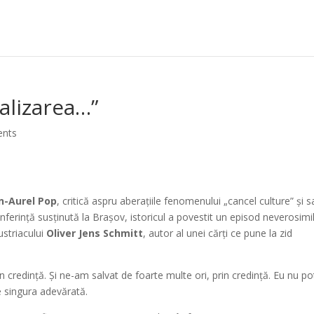
balizarea…”
nts
n-Aurel Pop
, critică aspru aberațiile fenomenului „cancel culture” și s
ferință susținută la Brașov, istoricul a povestit un episod neverosimi
ustriacului
Oliver Jens Schmitt
, autor al unei cărți ce pune la zid
 credință. Și ne-am salvat de foarte multe ori, prin credință. Eu nu po
e singura adevărată.