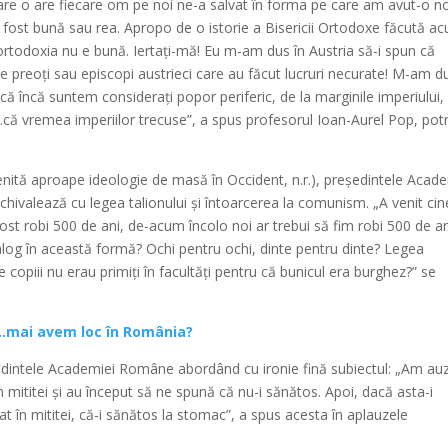
e o are fiecare om pe noi ne-a salvat în forma pe care am avut-o no
 fost bună sau rea. Apropo de o istorie a Bisericii Ortodoxe făcută a
 ortodoxia nu e bună. Iertați-mă! Eu m-am dus în Austria să-i spun că
e preoți sau episcopi austrieci care au făcut lucruri necurate! M-am d
u că încă suntem considerați popor periferic, de la marginile imperiului,
t…că vremea imperiilor trecuse”, a spus profesorul Ioan-Aurel Pop, potr
 devenită aproape ideologie de masă în Occident, n.r.), președintele Acad
valează cu legea talionului și întoarcerea la comunism. „A venit ci
fost robi 500 de ani, de-acum încolo noi ar trebui să fim robi 500 de an
log în această formă? Ochi pentru ochi, dinte pentru dinte? Legea
copiii nu erau primiți în facultăți pentru că bunicul era burghez?” se
nii…mai avem loc în România?
președintele Academiei Române abordând cu ironie fină subiectul: „Am auz
mititei și au început să ne spună că nu-i sănătos. Apoi, dacă asta-i
 în mititei, că-i sănătos la stomac”, a spus acesta în aplauzele