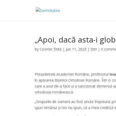
„Apoi, dacă asta-i glo
by
Cosmin Țîntă
|
Jun 11, 2023
|
Știri
|
0 comme
Președintele Academiei Române, profesorul
Ioa
în apărarea Bisericii Ortodoxe Române. Într-o con
care a avut de-a face și a sancționat demersul a
ortodoxia românească.
„Grupurile de oameni au fost ținute împreună prin
spun nimănui și nici nu spun, că a mea credință 