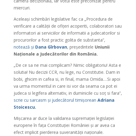
cameră decizională, iar votul este preconizat pentru
miercuri.
Aceleași schimbări legislative fac ca „Procedura de
verificare a calității de ofițeri acoperiti, colaboratori sau
informatori ai serviciilor de informatii a judecatorilor si
procurorilor a fost practic golita de substanta”,
notează și
Dana Gîrbovan
, președintele
Uniunii
Naționale a Judecătorilor din România.
„De ce sa ne mai complicam? Nimic obligatoriu! Asta e
solutia! Nu decizii CCR, nu lege, nu Constitutie. Dam in
bobi, ghicim in cafea si, in final, mama Omida.…Si apoi
va urma momentul in care isi vor da seama ca pot ei
judeca si legifera alternativ, in duminicile cu soț si fara”,
scrie cu sarcasm și judecătorul timișorean
Adriana
Stoicescu.
Mișcarea ar duce la validarea supremației legislației
europene în fața Constituției României și ar avea ca
efect implicit pierderea suveranității naționale.