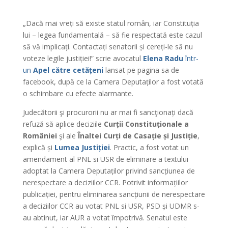
„Dacă mai vreți să existe statul român, iar Constituția
lui – legea fundamentală – să fie respectată este cazul
să vă implicați. Contactați senatorii și cereți-le să nu
voteze legile justiției!” scrie avocatul
Elena Radu
într-
un
Apel către cetățeni
lansat pe pagina sa de
facebook, după ce la Camera Deputaților a fost votată
o schimbare cu efecte alarmante.
Judecătorii şi procurorii nu ar mai fi sancţionați dacă
refuză să aplice deciziile
Curții Constituționale a
României
şi ale
Înaltei Curți de Casație și Justiție
,
explică și
Lumea Justiției
. Practic, a fost votat un
amendament al PNL si USR de eliminare a textului
adoptat la Camera Deputaților privind sancțiunea de
nerespectare a deciziilor CCR. Potrivit informațiilor
publicației, pentru eliminarea sancțiunii de nerespectare
a deciziilor CCR au votat PNL si USR, PSD și UDMR s-
au abtinut, iar AUR a votat împotrivă. Senatul este