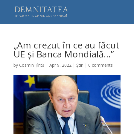
„Am crezut în ce au făcut
UE și Banca Mondială…”
by
Cosmin Țîntă
|
Apr 9, 2022
|
Știri
|
0 comments