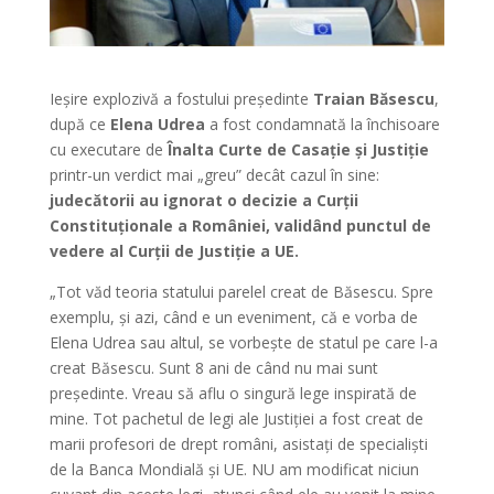
Ieșire explozivă a fostului președinte
Traian Băsescu
,
după ce
Elena Udrea
a fost condamnată la închisoare
cu executare de
Înalta Curte de Casație și Justiție
printr-un verdict mai „greu” decât cazul în sine:
judecătorii au ignorat o decizie a Curții
Constituționale a României, validând punctul de
vedere al Curții de Justiție a UE.
„Tot văd teoria statului parelel creat de Băsescu. Spre
exemplu, și azi, când e un eveniment, că e vorba de
Elena Udrea sau altul, se vorbește de statul pe care l-a
creat Băsescu. Sunt 8 ani de când nu mai sunt
președinte. Vreau să aflu o singură lege inspirată de
mine. Tot pachetul de legi ale Justiției a fost creat de
marii profesori de drept români, asistați de specialiști
de la Banca Mondială și UE. NU am modificat niciun