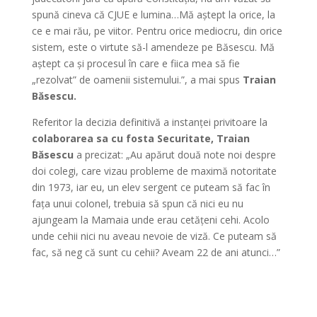
spună cineva că CJUE e lumina…Mă aștept la orice, la
ce e mai rău, pe viitor. Pentru orice mediocru, din orice
sistem, este o virtute să-l amendeze pe Băsescu. Mă
aștept ca și procesul în care e fiica mea să fie
„rezolvat” de oamenii sistemului.”, a mai spus
Traian
Băsescu.
Referitor la decizia definitivă a instanței privitoare la
colaborarea sa cu fosta Securitate, Traian
Băsescu
a precizat: „Au apărut două note noi despre
doi colegi, care vizau probleme de maximă notoritate
din 1973, iar eu, un elev sergent ce puteam să fac în
fața unui colonel, trebuia să spun că nici eu nu
ajungeam la Mamaia unde erau cetățeni cehi. Acolo
unde cehii nici nu aveau nevoie de viză. Ce puteam să
fac, să neg că sunt cu cehii? Aveam 22 de ani atunci…”