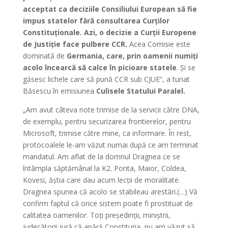
acceptat ca deciziile Consiliului European să fie
impus statelor fără consultarea Curților
Constituționale. Azi, o decizie a Curții Europene
de Justiție face pulbere CCR.
Acea Comisie este
dominată de
Germania, care, prin oamenii numiți
acolo încearcă să calce în picioare statele
. Și se
găsesc lichele care să pună CCR sub CJUE”, a tunat
Băsescu în emisiunea
Culisele Statului Paralel.
„Am avut câteva note trimise de la servicii către DNA,
de exemplu, pentru securizarea frontierelor, pentru
Microsoft, trimise către mine, ca informare. În rest,
protocoalele le-am văzut numai după ce am terminat
mandatul. Am aflat de la domnul Dragnea ce se
întâmpla săptămânal la K2. Ponta, Maior, Coldea,
Kovesi, ăștia care dau acum lecții de moralitate.
Dragnea spunea că acolo se stabileau arestări.(…) Vă
confirm faptul că orice sistem poate fi prostituat de
calitatea oamenilor. Toți președinții, miniștrii,
judecătorii jură că apără Constituția, nu am văzut să