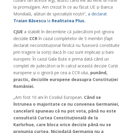
cuvant din aceste legi, atunci când ele au venit la mine
la promulgare. Am crezut în ce au făcut UE și Banca
Mondială, alături de specialiștii noștri”,
a declarat
Traian Băsescu
la
Realitatea Plus.
CJUE
a stabilit în decembrie că judecătorii pot ignora
deciziile
CCR
în cazul completelor de 5 membri (fapt
declarat neconstituțional fiindcă nu fuseseră constituite
prin tragere la sorți) dacă în caz sunt implicați și bani
europeni. În cazul Gala Bute e prima dată când un
complet de judecători ia în calcul această decizie Curții
europene și o ignoră pe cea a CCR-ului,
punând,
practic, deciziile europene deasupra Constituției
României.
„Am fost 10 ani în Cosiliul European.
Când se
întrunea o majoritate ce nu convenea Germaniei,
cancelarii spuneau că nu pot vota, până nu este
consultată Curtea Constituțională de la
Karlsrhue, care bloca orice decizie până nu se
pronunța curtea. Niciodată Germania nu a