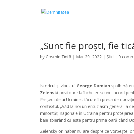
„Sunt fie proști, fie tic
by
Cosmin Țîntă
|
Mar 29, 2022
|
Știri
|
0 comm
Istoricul și ziaristul
George Damian
spulberă ent
Zelenski
privitoare la încheierea unui acord pent
Președintelui Ucrainei, făcute în presa de opoziți
contextul. „Văd la noi un entuziasm general la dec
minorități naționale în Ucraina pentru protejarea d
baie zbierând că este pentru prima oară când Uc
Zelensky ori habar nu are despre ce vorbește, ori