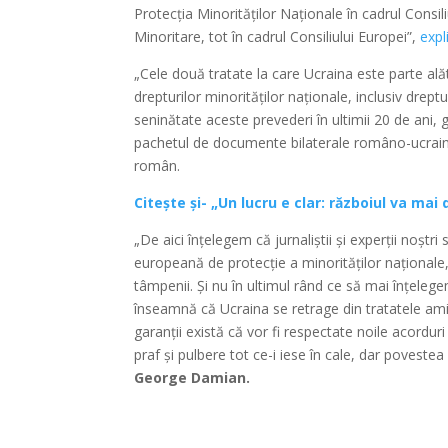
Protecția Minorităților Naționale în cadrul Consil
Minoritare, tot în cadrul Consiliului Europei”,
expl
„Cele două tratate la care Ucraina este parte alăt
drepturilor minorităților naționale, inclusiv drept
seninătate aceste prevederi în ultimii 20 de ani
pachetul de documente bilaterale româno-ucrainen
român.
Citește și- „Un lucru e clar: războiul va ma
„De aici înțelegem că jurnaliștii și experții noștri
europeană de protecție a minorităților naționale, 
tâmpenii. Și nu în ultimul rând ce să mai înțeleg
înseamnă că Ucraina se retrage din tratatele ami
garanții există că vor fi respectate noile acordur
praf și pulbere tot ce-i iese în cale, dar poveste
George Damian.