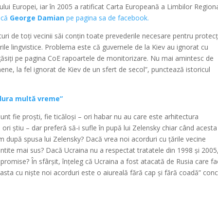
iului Europei, iar în 2005 a ratificat Carta Europeană a Limbilor Regiona
ică
George Damian
pe pagina sa de facebook.
uri de toți vecinii săi conțin toate prevederile necesare pentru protecț
urile lingvistice. Problema este că guvernele de la Kiev au ignorat cu
, găsiți pe pagina CoE rapoartele de monitorizare. Nu mai amintesc de
e, la fel ignorat de Kiev de un sfert de secol”, punctează istoricul
i dura multă vreme”
 sunt fie proști, fie ticăloși – ori habar nu au care este arhitectura
ori știu – dar preferă să-i sufle în pupă lui Zelensky chiar când acesta
em după spusa lui Zelensky? Dacă vrea noi acorduri cu țările vecine
ntite mai sus? Dacă Ucraina nu a respectat tratatele din 1998 și 2005
i promise? În sfârșit, înțeleg că Ucraina a fost atacată de Rusia care f
a asta cu niște noi acorduri este o aiureală fără cap și fără coadă” con