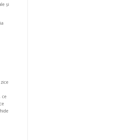
le și
ia
 zice
, ce
ace
chide