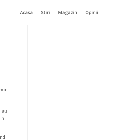
Acasa
Stiri
Magazin
Opinii
mir
e
e au
din
ind