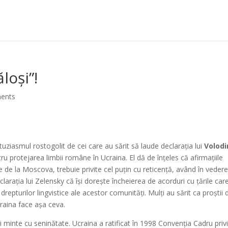
ăloși”!
ents
uziasmul rostogolit de cei care au sărit să laude declarația lui
Volodi
ru protejarea limbii române în Ucraina. El dă de înțeles că afirmațiile
e de la Moscova, trebuie privite cel puțin cu reticență, având în veder
larația lui Zelensky că își dorește încheierea de acorduri cu țările car
repturilor lingvistice ale acestor comunități. Mulți au sărit ca proștii 
raina face așa ceva.
 minte cu seninătate. Ucraina a ratificat în 1998 Convenția Cadru priv