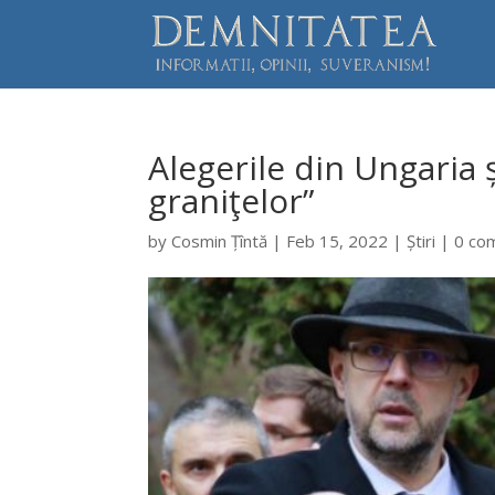
Alegerile din Ungaria 
graniţelor”
by
Cosmin Țîntă
|
Feb 15, 2022
|
Știri
|
0 co