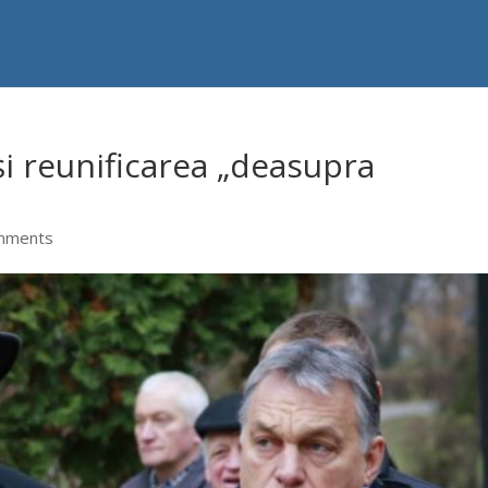
și reunificarea „deasupra
mments