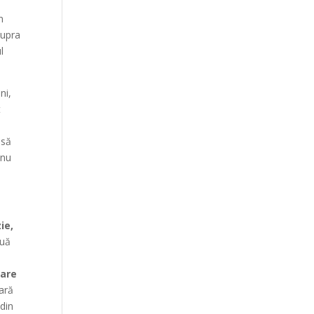
n
supra
l
ni,
t
 să
 nu
ie,
ouă
tare
iară
 din