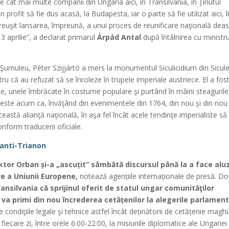
cât mai multe companii din Ungaria aici, în Transilvania, în Ţinutul
rofit să fie dus acasă, la Budapesta, iar o parte să fie utilizat aici, î
-a reuşit lansarea, împreună, a unui proces de reunificare naţională dea
3 aprilie”, a declarat primarul
Árpád Antal
după întâlnirea cu ministru
a Şumuleu, Péter Szijjártó a mers la monumentul Siculicidium din Sicule
tru că au refuzat să se înroleze în trupele imperiale austriece. El a fos
e, unele îmbrăcate în costume populare şi purtând în mâini steagurile
ă este acum ca, învăţând din evenimentele din 1764, din nou şi din nou
stă alianţă naţională, în aşa fel încât acele tendinţe imperialiste să
nform traducerii oficiale.
 anti-Trianon
ktor Orban și-a „ascuțit” sâmbătă discursul până la a face aluz
re a Uniunii Europene,
notează agențiile internaționale de presă. D
ransilvania că sprijinul oferit de statul ungar comunităţilor
a primi din nou încrederea cetățenilor la alegerile parlamen
e condiţiile legale şi tehnice astfel încât deținătorii de cetățenie magh
ecare zi, între orele 6:00-22:00, la misiunile diplomatice ale Ungariei