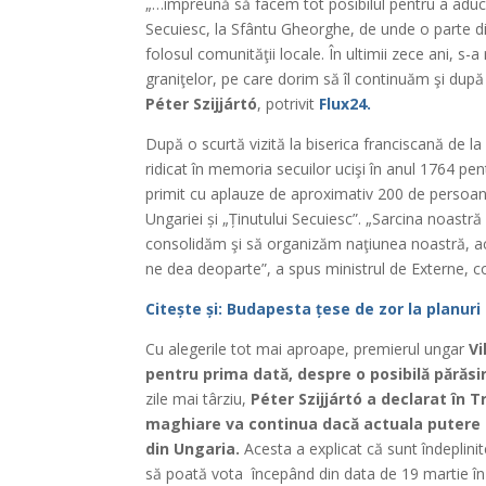
„…împreună să facem tot posibilul pentru a aduce 
Secuiesc, la Sfântu Gheorghe, de unde o parte din p
folosul comunităţii locale. În ultimii zece ani, s
graniţelor, pe care dorim să îl continuăm şi după 
Péter Szijjártó
, potrivit
Flux24.
După o scurtă vizită la biserica franciscană de l
ridicat în memoria secuilor ucişi în anul 1764 pen
primit cu aplauze de aproximativ 200 de persoan
Ungariei și „Ținutului Secuiesc”. „Sarcina noastr
consolidăm şi să organizăm naţiunea noastră, acea
ne dea deoparte”, a spus ministrul de Externe, co
Citește și: Budapesta țese de zor la planuri
Cu alegerile tot mai aproape, premierul ungar
Vi
pentru prima dată, despre o posibilă părăsi
zile mai târziu,
Péter Szijjártó a declarat în T
maghiare va continua dacă actuala putere v
din Ungaria.
Acesta a explicat că sunt îndeplinit
să poată vota începând din data de 19 martie în fi