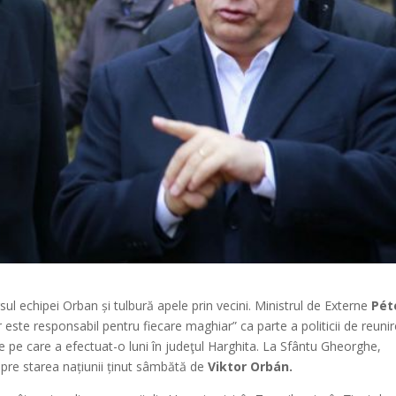
sul echipei Orban și tulbură apele prin vecini. Ministrul de Externe
Pét
 este responsabil pentru fiecare maghiar” ca parte a politicii de reunir
zite pe care a efectuat-o luni în judeţul Harghita. La Sfântu Gheorghe,
espre starea națiunii ținut sâmbătă de
Viktor Orbán.