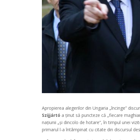
Apropierea alegerilor din Ungaria „încinge” discur
Szijjártó
a ținut să puncteze că „fiecare maghiar
națiunii „și dincolo de hotare”, în timpul unei vi
primarul l-a întâmpinat cu citate din discursul d