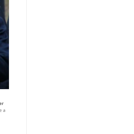
er
e a