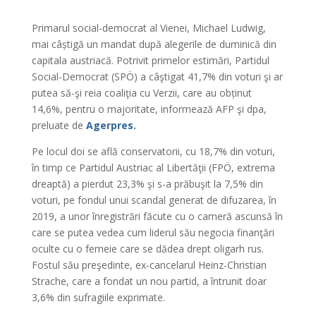
Primarul social-democrat al Vienei, Michael Ludwig,
mai câștigă un mandat după alegerile de duminică din
capitala austriacă. Potrivit primelor estimări, Partidul
Social-Democrat (SPÖ) a câştigat 41,7% din voturi şi ar
putea să-şi reia coaliţia cu Verzii, care au obținut
14,6%, pentru o majoritate, informează AFP şi dpa,
preluate de
Agerpres
.
Pe locul doi se află conservatorii, cu 18,7% din voturi,
în timp ce Partidul Austriac al Libertăţii (FPÖ, extrema
dreaptă) a pierdut 23,3% şi s-a prăbuşit la 7,5% din
voturi, pe fondul unui scandal generat de difuzarea, în
2019, a unor înregistrări făcute cu o cameră ascunsă în
care se putea vedea cum liderul său negocia finanţări
oculte cu o femeie care se dădea drept oligarh rus.
Fostul său preşedinte, ex-cancelarul Heinz-Christian
Strache, care a fondat un nou partid, a întrunit doar
3,6% din sufragiile exprimate.