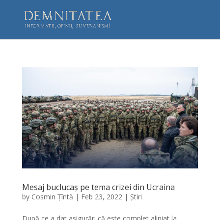
Mesaj buclucaș pe tema crizei din Ucraina
by
Cosmin Țîntă
|
Feb 23, 2022
|
Știri
După ce a dat asigurări că este complet aliniat la