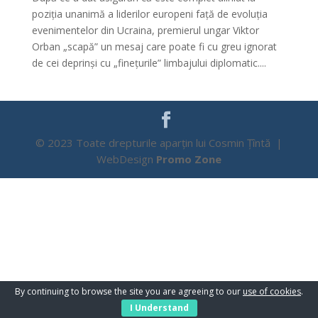
poziția unanimă a liderilor europeni față de evoluția
evenimentelor din Ucraina, premierul ungar Viktor
Orban „scapă” un mesaj care poate fi cu greu ignorat
de cei deprinși cu „finețurile” limbajului diplomatic....
© 2023 Toate drepturile aparțin lui Cosmin Țîntă |
WebDesign
Promo Zone
By continuing to browse the site you are agreeing to our
use of cookies
.
I Understand