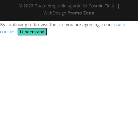
© 2023 Toate drepturile aparțin lui Cosmin Țîntă |
WebDesign
Promo Zone
By continuing to browse the site you are agreeing to our
use of
cookies
.
I Understand