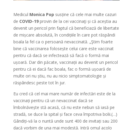
Medicul
Monica Pop
susține că cele mai multe cazuri
de
COVID-19
provin de la cei vaccinaţi și că aceștia au
devenit un pericol prin faptul că beneficiază de libertate
de mișcare absolută, în condițiile în care pot răspândi
boala la fel ca o persoană nevaccinată. „Ştim foarte
bine că vaccinarea folosește celui care este vaccinat
pentru că dacă se infectează să facă o formă mai
ușoară. Dar din păcate, vaccinații au devenit un pericol
pentru că ei dacă fac boala, fac o formă ușoară de
multe ori nu știu, nu au nicio simptomatologie și
răspândesc peste tot în jur.
Eu cred că cel mai mare număr de infectări este de la
vaccinați pentru că un nevaccinat dacă se
îmbolnăvește stă acasă, că nu este nebun să iasă pe
stradă, se duce la spital și face ceva împotriva bolii.(…)
Gândiți-vă la o nuntă unde sunt 400 de invitați sau 200
dacă vorbim de una mai modestă. Intră omul acolo