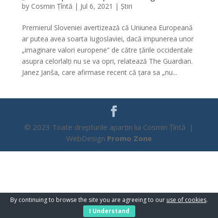
by
Cosmin Țîntă
|
Jul 6, 2021
|
Știri
Premierul Sloveniei avertizează că Uniunea Europeană
ar putea avea soarta Iugoslaviei, dacă impunerea unor
„imaginare valori europene” de către țările occidentale
asupra celorlalți nu se va opri, relatează The Guardian.
Janez Janša, care afirmase recent că țara sa „nu...
© 2023 Toate drepturile aparțin lui Cosmin Țîntă |
WebDesign
Promo Zone
By continuing to browse the site you are agreeing to our
use of cookies
.
I Understand