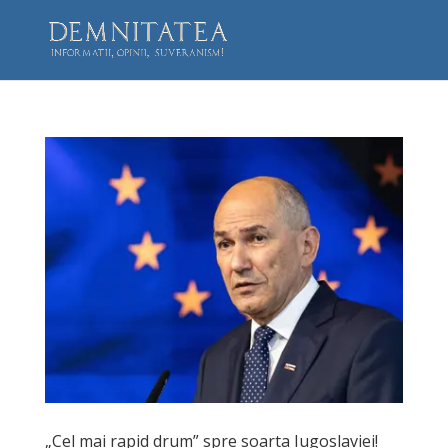
„Cel mai rapid drum” spre soarta Iugoslaviei!