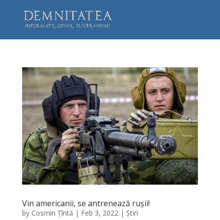
Vin americanii, se antrenează rușii!
by
Cosmin Țîntă
|
Feb 3, 2022
|
Știri