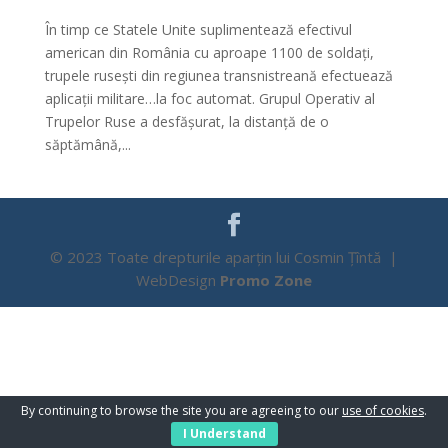
În timp ce Statele Unite suplimentează efectivul
american din România cu aproape 1100 de soldați,
trupele rusești din regiunea transnistreană efectuează
aplicații militare…la foc automat. Grupul Operativ al
Trupelor Ruse a desfășurat, la distanță de o
săptămână,...
© 2023 Toate drepturile aparțin lui Cosmin Țîntă |
WebDesign
Promo Zone
By continuing to browse the site you are agreeing to our
use of cookies
.
I Understand