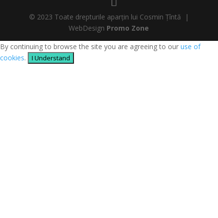
© 2023 Toate drepturile aparțin lui Cosmin Țîntă |
WebDesign
Promo Zone
By continuing to browse the site you are agreeing to our
use of
cookies
.
I Understand