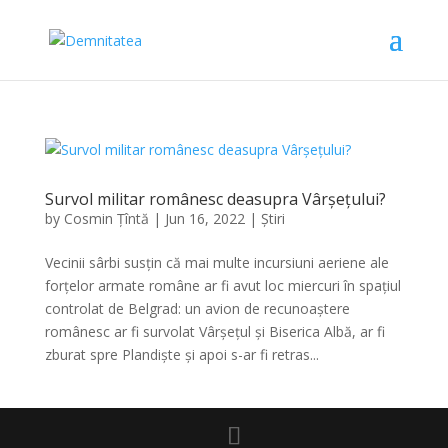
Survol militar românesc deasupra Vârșețului?
by
Cosmin Țîntă
|
Jun 16, 2022
|
Știri
Vecinii sârbi susțin că mai multe incursiuni aeriene ale
forțelor armate române ar fi avut loc miercuri în spațiul
controlat de Belgrad: un avion de recunoaștere
românesc ar fi survolat Vârșețul și Biserica Albă, ar fi
zburat spre Plandiște și apoi s-ar fi retras...