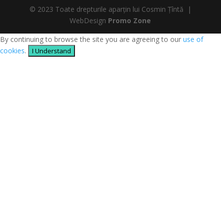
© 2023 Toate drepturile aparțin lui Cosmin Țîntă |
WebDesign
Promo Zone
By continuing to browse the site you are agreeing to our
use of
cookies
.
I Understand