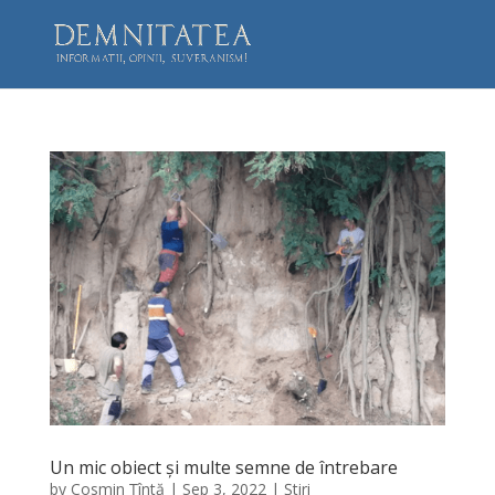
Un mic obiect și multe semne de întrebare
by
Cosmin Țîntă
|
Sep 3, 2022
|
Știri