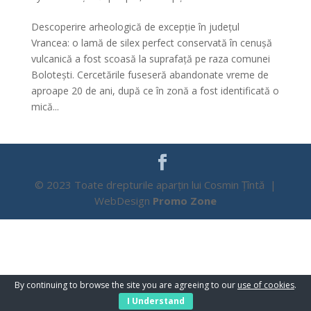
Descoperire arheologică de excepție în județul
Vrancea: o lamă de silex perfect conservată în cenușă
vulcanică a fost scoasă la suprafață pe raza comunei
Bolotești. Cercetările fuseseră abandonate vreme de
aproape 20 de ani, după ce în zonă a fost identificată o
mică...
© 2023 Toate drepturile aparțin lui Cosmin Țîntă |
WebDesign
Promo Zone
By continuing to browse the site you are agreeing to our
use of cookies
.
I Understand