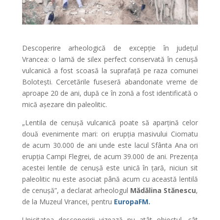
Descoperire arheologică de excepție în județul
Vrancea: o lamă de silex perfect conservată în cenușă
vulcanică a fost scoasă la suprafață pe raza comunei
Bolotești. Cercetările fuseseră abandonate vreme de
aproape 20 de ani, după ce în zonă a fost identificată o
mică așezare din paleolitic.
„Lentila de cenușă vulcanică poate să aparțină celor
două evenimente mari: ori erupția masivului Ciomatu
de acum 30.000 de ani unde este lacul Sfânta Ana ori
erupția Campi Flegrei, de acum 39.000 de ani. Prezența
acestei lentile de cenușă este unică în țară, niciun sit
paleolitic nu este asociat până acum cu această lentilă
de cenușă”, a declarat arheologul
Mădălina Stănescu
,
de la Muzeul Vrancei, pentru
EuropaFM.
Unicitatea descoperirii vizează nu atât obiectul, cât