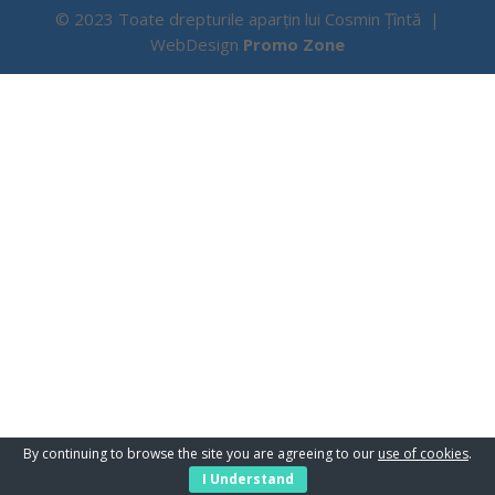
© 2023 Toate drepturile aparțin lui Cosmin Țîntă |
WebDesign
Promo Zone
By continuing to browse the site you are agreeing to our
use of cookies
.
I Understand