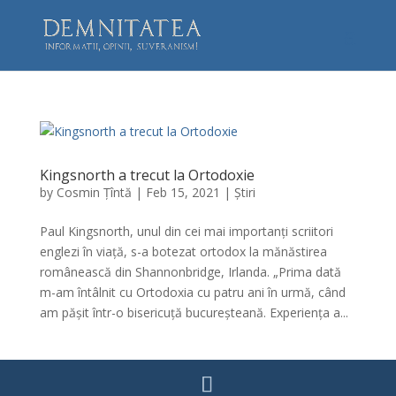
Kingsnorth a trecut la Ortodoxie
by
Cosmin Țîntă
|
Feb 15, 2021
|
Știri
Paul Kingsnorth, unul din cei mai importanți scriitori
englezi în viață, s-a botezat ortodox la mănăstirea
românească din Shannonbridge, Irlanda. „Prima dată
m-am întâlnit cu Ortodoxia cu patru ani în urmă, când
am pășit într-o bisericuță bucureșteană. Experiența a...