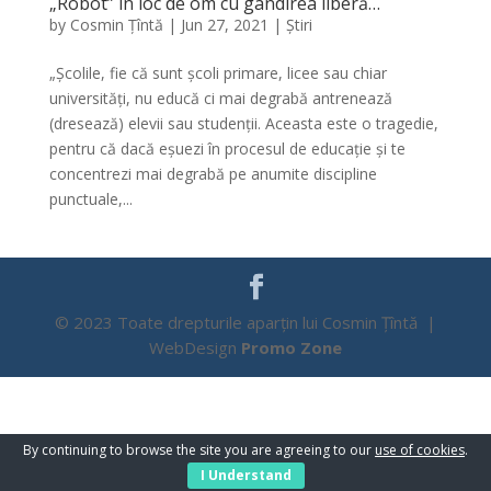
„Robot” în loc de om cu gândirea liberă…
by
Cosmin Țîntă
|
Jun 27, 2021
|
Știri
„Școlile, fie că sunt școli primare, licee sau chiar
universități, nu educă ci mai degrabă antrenează
(dresează) elevii sau studenții. Aceasta este o tragedie,
pentru că dacă eșuezi în procesul de educație și te
concentrezi mai degrabă pe anumite discipline
punctuale,...
© 2023 Toate drepturile aparțin lui Cosmin Țîntă |
WebDesign
Promo Zone
By continuing to browse the site you are agreeing to our
use of cookies
.
I Understand