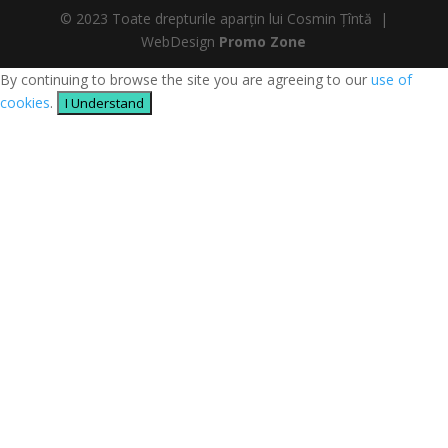
© 2023 Toate drepturile aparțin lui Cosmin Țîntă |
WebDesign
Promo Zone
By continuing to browse the site you are agreeing to our
use of
cookies
.
I Understand