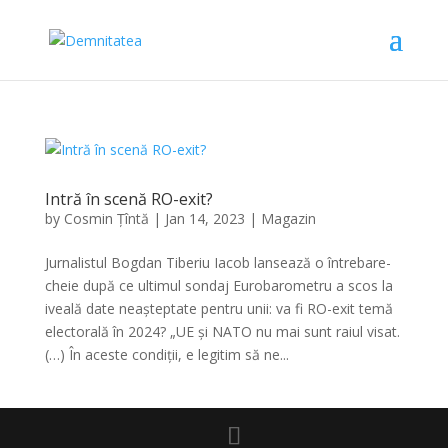
Intră în scenă RO-exit?
by
Cosmin Țîntă
|
Jan 14, 2023
|
Magazin
Jurnalistul Bogdan Tiberiu Iacob lansează o întrebare-
cheie după ce ultimul sondaj Eurobarometru a scos la
iveală date neașteptate pentru unii: va fi RO-exit temă
electorală în 2024? „UE și NATO nu mai sunt raiul visat.
(…) În aceste condiții, e legitim să ne...