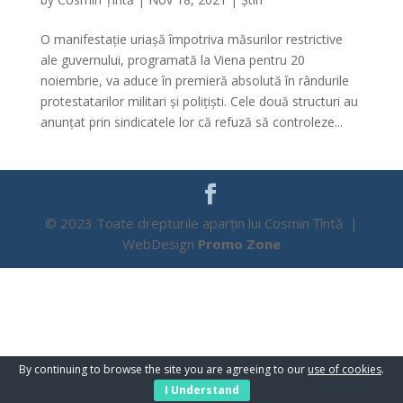
O manifestație uriașă împotriva măsurilor restrictive
ale guvernului, programată la Viena pentru 20
noiembrie, va aduce în premieră absolută în rândurile
protestatarilor militari și polițiști. Cele două structuri au
anunțat prin sindicatele lor că refuză să controleze...
© 2023 Toate drepturile aparțin lui Cosmin Țîntă |
WebDesign
Promo Zone
By continuing to browse the site you are agreeing to our
use of cookies
.
I Understand