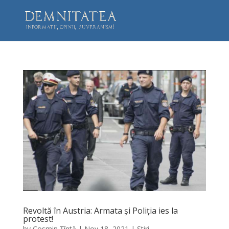
Revoltă în Austria: Armata și Poliția ies la
protest!
by
Cosmin Țîntă
|
Nov 18, 2021
|
Știri