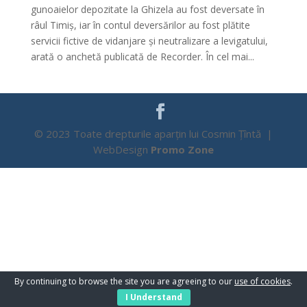
gunoaielor depozitate la Ghizela au fost deversate în
râul Timiș, iar în contul deversărilor au fost plătite
servicii fictive de vidanjare și neutralizare a levigatului,
arată o anchetă publicată de Recorder. În cel mai...
© 2023 Toate drepturile aparțin lui Cosmin Țîntă |
WebDesign
Promo Zone
By continuing to browse the site you are agreeing to our
use of cookies
.
I Understand