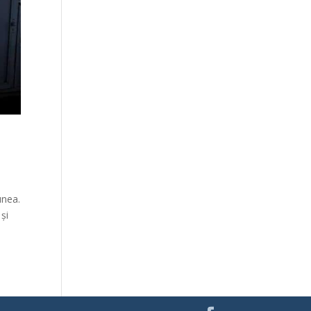
unea.
și