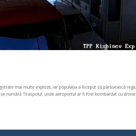
egistrate mai multe explozii, iar populația a început să părăsească regi
te se numără Tiraspolul, unde aeroportul ar fi fost bombardat cu drone 