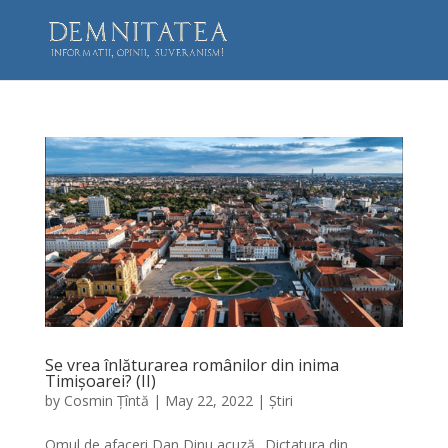
Se vrea înlăturarea românilor din inima
Timișoarei? (II)
by
Cosmin Țîntă
|
May 22, 2022
|
Știri
Omul de afaceri Dan Dinu acuză „Dictatura din