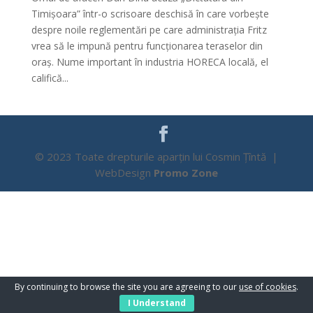
Timișoara” într-o scrisoare deschisă în care vorbește
despre noile reglementări pe care administrația Fritz
vrea să le impună pentru funcționarea teraselor din
oraș. Nume important în industria HORECA locală, el
califică...
© 2023 Toate drepturile aparțin lui Cosmin Țîntă |
WebDesign
Promo Zone
By continuing to browse the site you are agreeing to our
use of cookies
.
I Understand