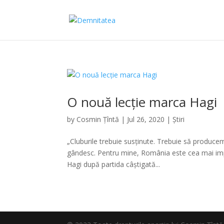
O nouă lecție marca Hagi
by
Cosmin Țîntă
|
Jul 26, 2020
|
Știri
„Cluburile trebuie susținute. Trebuie să produc
gândesc. Pentru mine, România este cea mai impor
Hagi după partida câștigată...