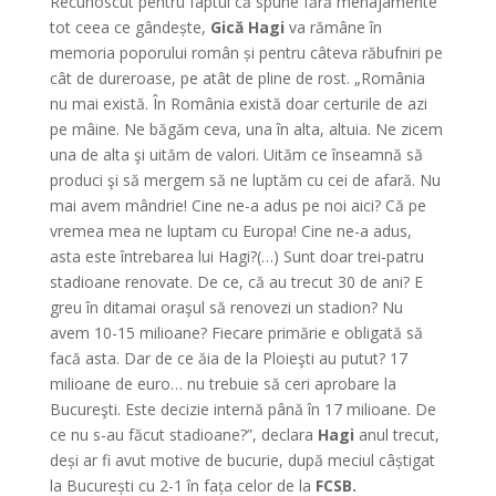
Recunoscut pentru faptul că spune fără menajamente
tot ceea ce gândește,
Gică Hagi
va rămâne în
memoria poporului român și pentru câteva răbufniri pe
cât de dureroase, pe atât de pline de rost. „România
nu mai există. În România există doar certurile de azi
pe mâine. Ne băgăm ceva, una în alta, altuia. Ne zicem
una de alta şi uităm de valori. Uităm ce înseamnă să
produci şi să mergem să ne luptăm cu cei de afară. Nu
mai avem mândrie! Cine ne-a adus pe noi aici? Că pe
vremea mea ne luptam cu Europa! Cine ne-a adus,
asta este întrebarea lui Hagi?(…) Sunt doar trei-patru
stadioane renovate. De ce, că au trecut 30 de ani? E
greu în ditamai oraşul să renovezi un stadion? Nu
avem 10-15 milioane? Fiecare primărie e obligată să
facă asta. Dar de ce ăia de la Ploieşti au putut? 17
milioane de euro… nu trebuie să ceri aprobare la
Bucureşti. Este decizie internă până în 17 milioane. De
ce nu s-au făcut stadioane?”, declara
Hagi
anul trecut,
deși ar fi avut motive de bucurie, după meciul câștigat
la București cu 2-1 în fața celor de la
FCSB.