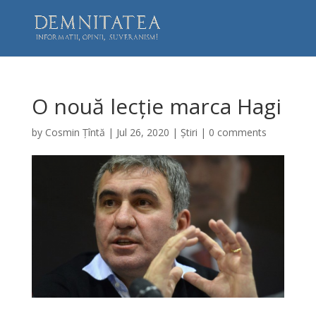
O nouă lecție marca Hagi
by
Cosmin Țîntă
|
Jul 26, 2020
|
Știri
|
0 comments