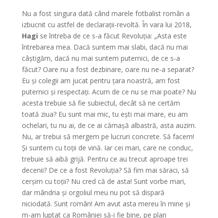
Nu a fost singura dată când marele fotbalist român a
izbucnit cu astfel de declarații-revoltă. În vara lui 2018,
Hagi
se întreba de ce s-a făcut Revoluția: „Asta este
întrebarea mea. Dacă suntem mai slabi, dacă nu mai
câștigăm, dacă nu mai suntem puternici, de ce s-a
făcut? Oare nu a fost dezbinare, oare nu ne-a separat?
Eu și colegii am jucat pentru țara noastră, am fost
puternici și respectați. Acum de ce nu se mai poate? Nu
acesta trebuie să fie subiectul, decât să ne certăm
toată ziua? Eu sunt mai mic, tu ești mai mare, eu am
ochelari, tu nu ai, de ce ai cămașă albastră, asta auzim.
Nu, ar trebui să mergem pe lucruri concrete. Să facem!
Și suntem cu toții de vină. Iar cei mari, care ne conduc,
trebuie să aibă grijă. Pentru ce au trecut aproape trei
decenii? De ce a fost Revoluția? Să fim mai săraci, să
cerșim cu toții? Nu cred că de asta! Sunt vorbe mari,
dar mândria și orgoliul meu nu pot să dispară
niciodată. Sunt român! Am avut asta mereu în mine și
m-am luptat ca României să-i fie bine, pe plan