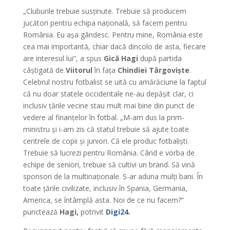
„Cluburile trebuie susținute. Trebuie să producem
jucători pentru echipa națională, să facem pentru
România. Eu așa gândesc. Pentru mine, România este
cea mai importantă, chiar dacă dincolo de asta, fiecare
are interesul lui”, a spus
Gică Hagi
după partida
câștigată de
Viitorul
în fața
Chindiei Târgoviște
.
Celebrul nostru fotbalist se uită cu amărăciune la faptul
că nu doar statele occidentale ne-au depășit clar, ci
inclusiv țările vecine stau mult mai bine din punct de
vedere al finanțelor în fotbal. „M-am dus la prim-
ministru și i-am zis că statul trebuie să ajute toate
centrele de copii și juniori. Că ele produc fotbaliști.
Trebuie să lucrezi pentru România. Când e vorba de
echipe de seniori, trebuie să cultivi un brand. Să vină
sponsori de la multinaționale. S-ar aduna mulți bani. În
toate țările civilizate, inclusiv în Spania, Germania,
America, se întâmplă asta. Noi de ce nu facem?”
punctează
Hagi,
potrivit
Digi24.