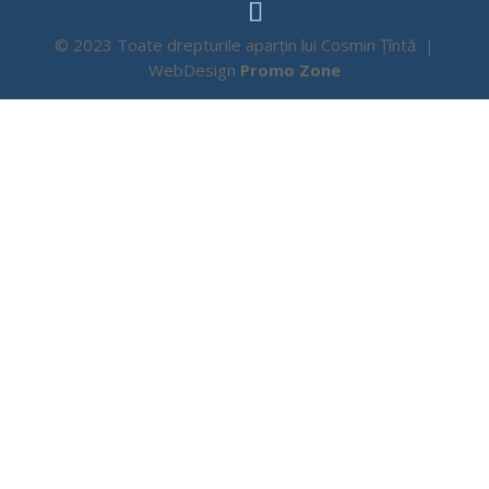
© 2023 Toate drepturile aparțin lui Cosmin Țîntă |
WebDesign
Promo Zone