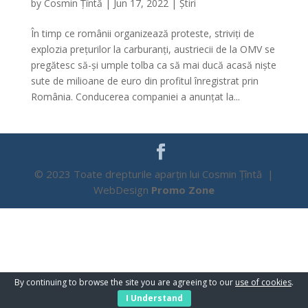
by
Cosmin Țîntă
|
Jun 17, 2022
|
Știri
În timp ce românii organizează proteste, striviți de
explozia prețurilor la carburanți, austriecii de la OMV se
pregătesc să-și umple tolba ca să mai ducă acasă niște
sute de milioane de euro din profitul înregistrat prin
România. Conducerea companiei a anunțat la...
© 2023 Toate drepturile aparțin lui Cosmin Țîntă |
WebDesign
Promo Zone
By continuing to browse the site you are agreeing to our
use of cookies
.
I Understand