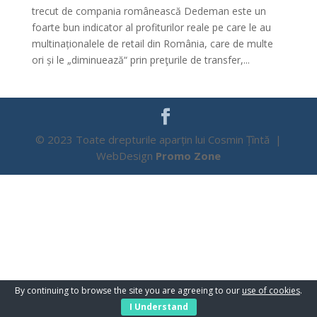
trecut de compania românească Dedeman este un
foarte bun indicator al profiturilor reale pe care le au
multinaționalele de retail din România, care de multe
ori și le „diminuează“ prin preţurile de transfer,...
© 2023 Toate drepturile aparțin lui Cosmin Țîntă |
WebDesign
Promo Zone
By continuing to browse the site you are agreeing to our
use of cookies
.
I Understand