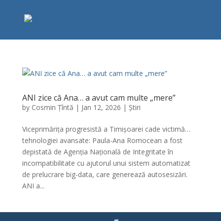
ANI zice că Ana… a avut cam multe „mere”
by
Cosmin Țîntă
|
Jan 12, 2026
|
Știri
Viceprimărița progresistă a Timișoarei cade victimă…
tehnologiei avansate: Paula-Ana Romocean a fost
depistată de Agenția Națională de Integritate în
incompatibilitate cu ajutorul unui sistem automatizat
de prelucrare big-data, care generează autosesizări.
ANI a...