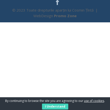
© 2023 Toate drepturile aparțin lui Cosmin Țîntă |
WebDesign
Promo Zone
By continuing to browse the site you are agreeing to our
use of cookies
.
I Understand