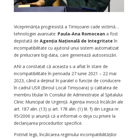
Viceprimărița progresistă a Timișoarei cade victimă…
tehnologiei avansate:
Paula-Ana Romocean
a fost
depistată de
Agenția Națională de Integritate
în
incompatibilitate cu ajutorul unui sistem automatizat
de prelucrare big-data, care generează autosesizări.
ANI a constatat că aceasta s-a aflat în stare de
incompatibilitate în perioada 27 iunie 2021 – 22 mai
2023, când a deținut în paralel o funcție de conducere
în cadrul USR (Biroul Local Timișoara) și calitatea de
membru titular în Consiliul de Administrație al Spitalului
Clinic Municipal de Urgență. Agenția invocă încălcări ale
art. 187 alin. (13) și art. 178 alin. (1) lit. f) din Legea nr.
95/2006 și anunță că a informat-o deja cu privire la
declanșarea procedurilor specifice.
Potrivit legii, încălcarea regimului incompatibilităților