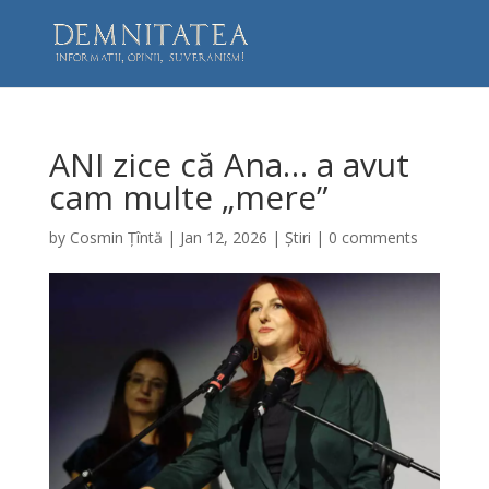
ANI zice că Ana… a avut
cam multe „mere”
by
Cosmin Țîntă
|
Jan 12, 2026
|
Știri
|
0 comments