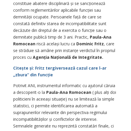
constituie abatere disciplinară și se sancționează
conform reglementărilor aplicabile funcției sau
demnității ocupate. Persoanele față de care se
constată definitiv starea de incompatibilitate sunt
decăzute din dreptul de a exercita o funcție sau o
demnitate publică timp de 3 ani. Practic,
Paula-Ana
Romocean
riscă același lucru ca
Dominic Fritz
, care
se străduie să amâne prin instanțe verdictul în propriul
proces cu
Agenția Națională de Integritate.
Citește și: Fritz tergiversează cazul care l-ar
„zbura” din funcție
Potrivit ANI, instrumentul informatic cu ajutorul căruia
a descoperit-o la
Paula-Ana Romocean
( plus alți doi
politicieni în aceeași situație) nu se limitează la simple
statistici, ci permite identificarea automată a
suprapunerilor relevante din perspectiva regimului
incompatibilităților și conflictelor de interese.
Semnalele generate nu reprezintă constatări finale, ci