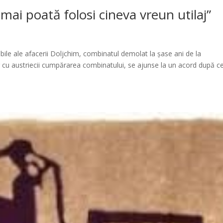
mai poată folosi cineva vreun utilaj”
ibile ale afacerii Doljchim, combinatul demolat la șase ani de la
g cu austriecii cumpărarea combinatului, se ajunse la un acord după c