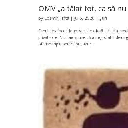
OMV „a tăiat tot, ca să nu 
by
Cosmin Țîntă
|
Jul 6, 2020
|
Știri
Omul de afaceri Ioan Niculae oferă detalii incred
privatizare. Niculae spune că a negociat îndelun
oferise triplu pentru preluare,...